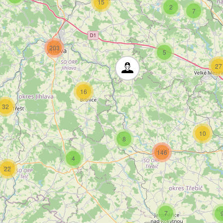
15
2
7
203
5
27
16
32
10
8
146
4
22
7