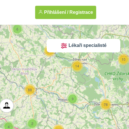
Přihlášení /
Registrace
6
Lékaři specialisté
27
10
14
88
9
78
2
4