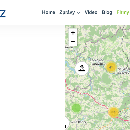
Home
Zprávy
Video
Blog
Firmy
+
−
41
2
5
41