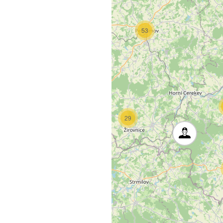
24
53
10
29