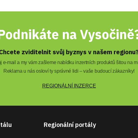
Podnikáte na Vysočině
Chcete zviditelnit svůj byznys v našem regionu
 e-mail a my vám zašleme nabídku inzertních produktů šitou na mí
Reklama u nás osloví ty správné lidi – vaše budoucí zákazníky!
REGIONÁLNÍ INZERCE
tálu
Regionální portály