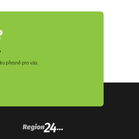
?
?
ru přesně pro vás.