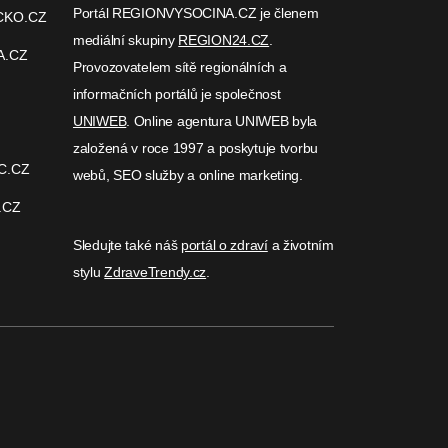
Portál REGIONVYSOCINA.CZ je členem
CKO.CZ
mediální skupiny
REGION24.CZ
.
A.CZ
Provozovatelem sítě regionálních a
informačních portálů je společnost
UNIWEB
. Online agentura UNIWEB byla
založená v roce 1997 a poskytuje tvorbu
C.CZ
webů, SEO služby a online marketing.
.CZ
Sledujte také náš
portál o zdraví
a životním
stylu
ZdraveTrendy.cz
.