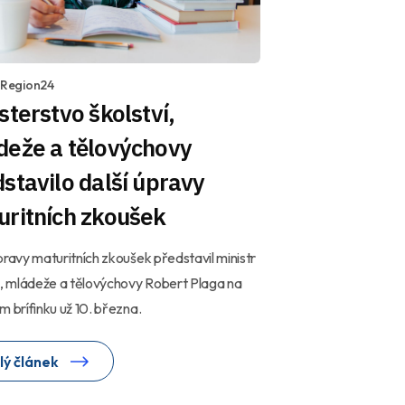
1 Region24
sterstvo školství,
deže a tělovýchovy
stavilo další úpravy
uritních zkoušek
pravy maturitních zkoušek představil ministr
í, mládeže a tělovýchovy Robert Plaga na
m brífinku už 10. března.
lý článek