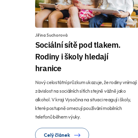
Jiřina Suchorová
Sociální sítě pod tlakem.
Rodiny i školy hledají
hranice
Nový celostátní průzkum ukazuje, že rodiny vnímají
závislost na sociálních sítích stejně vážně jako
alkohol. V kraji Vysočina na situaci reagují i školy,
které postupně omezují používání mobilních
telefonů během výuky.
Celý článek