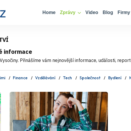
Home
Zprávy
Video
Blog
Firmy
TVÍ
é informace
ysočiny. Přinášíme vám nejnovější informace, události, report
imi
Finance
Vzdělávání
Tech
Společnost
Bydlení
M