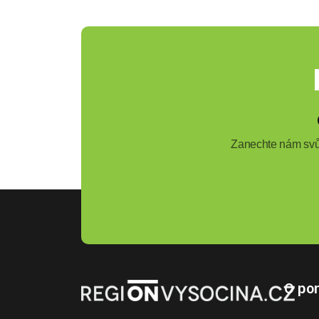
Zanechte nám svůj
O por