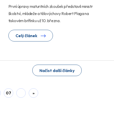
První úpravy maturitních zkoušek představil ministr
školství, mládeže a tělovýchovy Robert Plaga na
tiskovém brífinku už 10. března.
Celý článek
Načíst další články
07
»