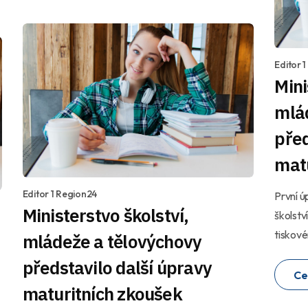
Editor 
Mini
mlá
před
mat
Editor 1 Region24
První ú
Ministerstvo školství,
školstv
tiskové
mládeže a tělovýchovy
představilo další úpravy
Ce
maturitních zkoušek