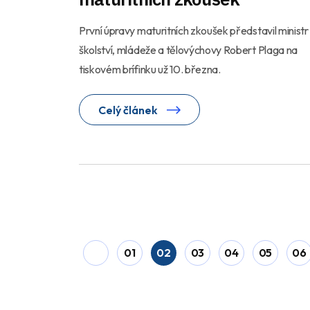
První úpravy maturitních zkoušek představil ministr
školství, mládeže a tělovýchovy Robert Plaga na
tiskovém brífinku už 10. března.
Celý článek
01
02
03
04
05
06