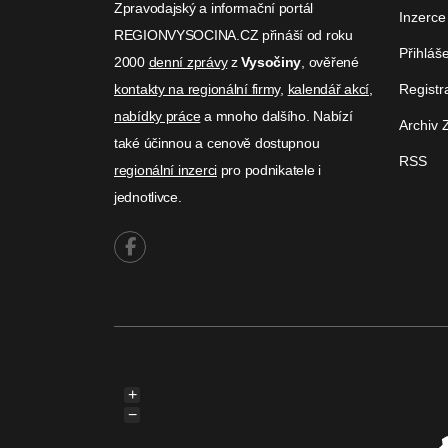
Zpravodajský a informační portál
Inzerce
REGIONVYSOCINA.CZ přináší od roku
Přihláš
2000
denní zprávy
z
Vysočiny
, ověřené
kontakty na regionální firmy
,
kalendář akcí
,
Registr
nabídky práce
a mnoho dalšího. Nabízí
Archiv 
také účinnou a cenově dostupnou
RSS
regionální inzerci
pro podnikatele i
jednotlivce.
+
−