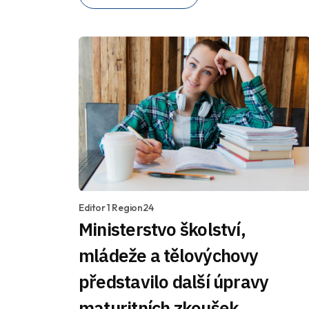
Editor 1 Region24
Ministerstvo školství,
mládeže a tělovýchovy
představilo další úpravy
maturitních zkoušek