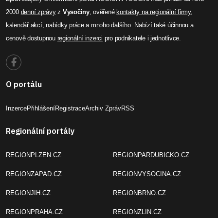
2000
denní zprávy
z
Vysočiny
, ověřené
kontakty na regionální firmy
,
kalendář akcí
,
nabídky práce
a mnoho dalšího. Nabízí také účinnou a
cenově dostupnou
regionální inzerci
pro podnikatele i jednotlivce.
O portálu
Inzerce
Přihlášení
Registrace
Archiv Zpráv
RSS
Regionální portály
REGIONPLZEN.CZ
REGIONPARDUBICKO.CZ
REGIONZAPAD.CZ
REGIONVYSOCINA.CZ
REGIONJIH.CZ
REGIONBRNO.CZ
REGIONPRAHA.CZ
REGIONZLIN.CZ