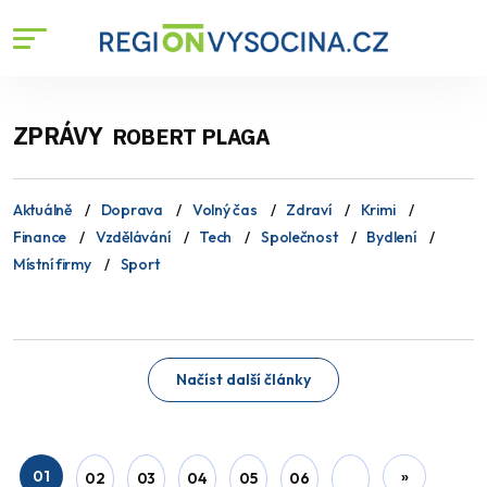
ZPRÁVY
ROBERT PLAGA
Aktuálně
Doprava
Volný čas
Zdraví
Krimi
Finance
Vzdělávání
Tech
Společnost
Bydlení
Místní firmy
Sport
Načíst další články
01
»
02
03
04
05
06