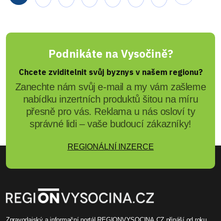
Podnikáte na Vysočině?
Chcete zviditelnit svůj byznys v našem regionu?
Zanechte nám svůj e-mail a my vám zašleme
nabídku inzertních produktů šitou na míru
přesně pro vás. Reklama u nás osloví ty
správné lidi – vaše budoucí zákazníky!
REGIONÁLNÍ INZERCE
Zpravodajský a informační portál REGIONVYSOCINA.CZ přináší od roku