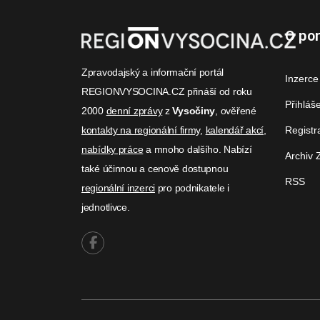
O por
Zpravodajský a informační portál
Inzerce
REGIONVYSOCINA.CZ přináší od roku
Přihláš
2000
denní zprávy
z
Vysočiny
, ověřené
kontakty na regionální firmy
,
kalendář akcí
,
Registr
nabídky práce
a mnoho dalšího. Nabízí
Archiv 
také účinnou a cenově dostupnou
RSS
regionální inzerci
pro podnikatele i
jednotlivce.