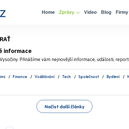
Home
Zprávy
Video
Blog
Firmy
TRAŤ
é informace
ysočiny. Přinášíme vám nejnovější informace, události, report
imi
Finance
Vzdělávání
Tech
Společnost
Bydlení
M
Načíst další články