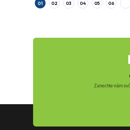
01
02
03
04
05
06
Zanechte nám svůj