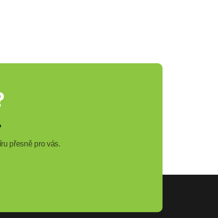
?
?
ru přesně pro vás.