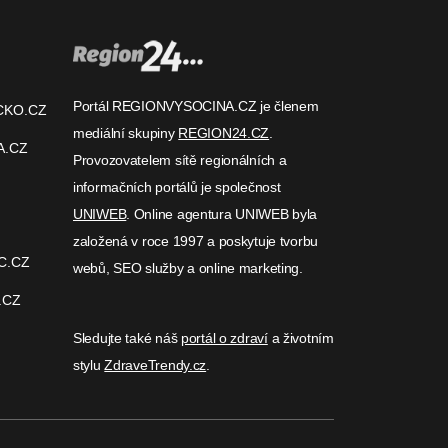
Portál REGIONVYSOCINA.CZ je členem
CKO.CZ
mediální skupiny
REGION24.CZ
.
A.CZ
Provozovatelem sítě regionálních a
informačních portálů je společnost
UNIWEB
. Online agentura UNIWEB byla
založená v roce 1997 a poskytuje tvorbu
C.CZ
webů, SEO služby a online marketing.
.CZ
Sledujte také náš
portál o zdraví
a životním
stylu
ZdraveTrendy.cz
.