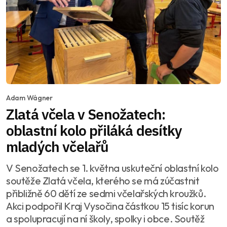
Adam Wágner
Zlatá včela v Senožatech:
oblastní kolo přiláká desítky
mladých včelařů
V Senožatech se 1. května uskuteční oblastní kolo
soutěže Zlatá včela, kterého se má zúčastnit
přibližně 60 dětí ze sedmi včelařských kroužků.
Akci podpořil Kraj Vysočina částkou 15 tisíc korun
a spolupracují na ní školy, spolky i obce. Soutěž