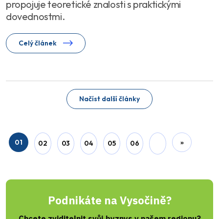
propojuje teoretické znalosti s praktickými
dovednostmi.
Celý článek
Načíst další články
01
»
02
03
04
05
06
Podnikáte na Vysočině?
Chcete zviditelnit svůj byznys v našem regionu?