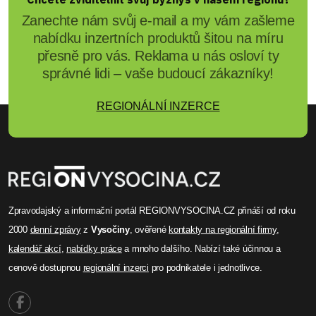
Zanechte nám svůj e-mail a my vám zašleme
nabídku inzertních produktů šitou na míru
přesně pro vás. Reklama u nás osloví ty
správné lidi – vaše budoucí zákazníky!
REGIONÁLNÍ INZERCE
Zpravodajský a informační portál REGIONVYSOCINA.CZ přináší od roku
2000
denní zprávy
z
Vysočiny
, ověřené
kontakty na regionální firmy
,
kalendář akcí
,
nabídky práce
a mnoho dalšího. Nabízí také účinnou a
cenově dostupnou
regionální inzerci
pro podnikatele i jednotlivce.