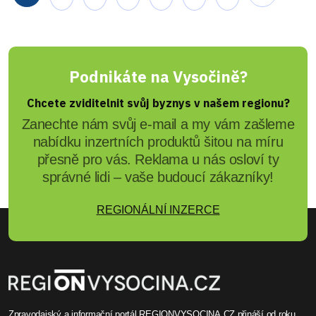
Podnikáte na Vysočině?
Chcete zviditelnit svůj byznys v našem regionu?
Zanechte nám svůj e-mail a my vám zašleme
nabídku inzertních produktů šitou na míru
přesně pro vás. Reklama u nás osloví ty
správné lidi – vaše budoucí zákazníky!
REGIONÁLNÍ INZERCE
Zpravodajský a informační portál REGIONVYSOCINA.CZ přináší od roku