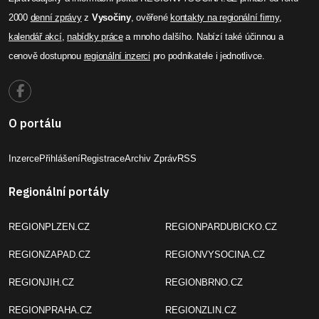
2000
denní zprávy
z
Vysočiny
, ověřené
kontakty na regionální firmy
,
kalendář akcí
,
nabídky práce
a mnoho dalšího. Nabízí také účinnou a
cenově dostupnou
regionální inzerci
pro podnikatele i jednotlivce.
O portálu
Inzerce
Přihlášení
Registrace
Archiv Zpráv
RSS
Regionální portály
REGIONPLZEN.CZ
REGIONPARDUBICKO.CZ
REGIONZAPAD.CZ
REGIONVYSOCINA.CZ
REGIONJIH.CZ
REGIONBRNO.CZ
REGIONPRAHA.CZ
REGIONZLIN.CZ