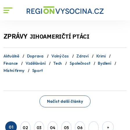
ZPRÁVY
JIHOAMERIČTÍ PTÁCI
Aktuálně
Doprava
Volný čas
Zdraví
Krimi
Finance
Vzdělávání
Tech
Společnost
Bydlení
Místní firmy
Sport
Načíst další články
01
»
02
03
04
05
06