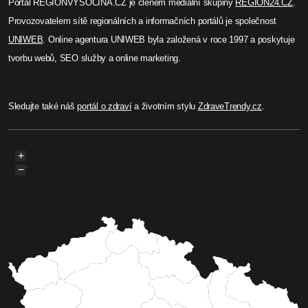
Portál REGIONVYSOCINA.CZ je členem mediální skupiny
REGION24.CZ
.
Provozovatelem sítě regionálních a informačních portálů je společnost
UNIWEB
. Online agentura UNIWEB byla založená v roce 1997 a poskytuje
tvorbu webů, SEO služby a online marketing.
Sledujte také náš
portál o zdraví
a životním stylu
ZdraveTrendy.cz
.
+
−