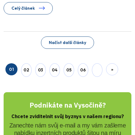
Celý článek
Načíst další články
01
»
02
03
04
05
06
Podnikáte na Vysočině?
Chcete zviditelnit svůj byznys v našem regionu?
Zanechte nám svůj e-mail a my vám zašleme
nabídku inzertních produktů šitou na míru