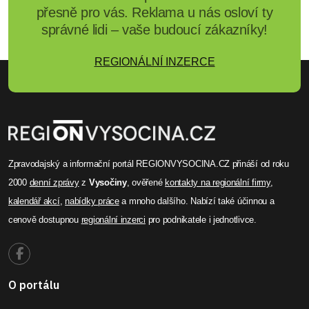
přesně pro vás. Reklama u nás osloví ty
správné lidi – vaše budoucí zákazníky!
REGIONÁLNÍ INZERCE
Zpravodajský a informační portál REGIONVYSOCINA.CZ přináší od roku
2000
denní zprávy
z
Vysočiny
, ověřené
kontakty na regionální firmy
,
kalendář akcí
,
nabídky práce
a mnoho dalšího. Nabízí také účinnou a
cenově dostupnou
regionální inzerci
pro podnikatele i jednotlivce.
O portálu