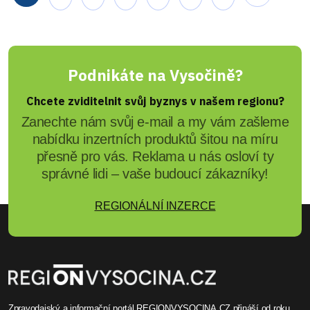
Podnikáte na Vysočině?
Chcete zviditelnit svůj byznys v našem regionu?
Zanechte nám svůj e-mail a my vám zašleme
nabídku inzertních produktů šitou na míru
přesně pro vás. Reklama u nás osloví ty
správné lidi – vaše budoucí zákazníky!
REGIONÁLNÍ INZERCE
Zpravodajský a informační portál REGIONVYSOCINA.CZ přináší od roku