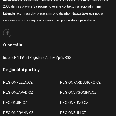
2000
denní zprávy
z
Vysočiny
, ověřené
kontakty na regionální firmy
,
kalendář akcí
,
nabídky práce
a mnoho dalšího. Nabízí také účinnou a
cenově dostupnou
regionální inzerci
pro podnikatele i jednotlivce.
O portálu
Inzerce
Přihlášení
Registrace
Archiv Zpráv
RSS
Regionální portály
REGIONPLZEN.CZ
REGIONPARDUBICKO.CZ
REGIONZAPAD.CZ
REGIONVYSOCINA.CZ
REGIONJIH.CZ
REGIONBRNO.CZ
REGIONPRAHA.CZ
REGIONZLIN.CZ