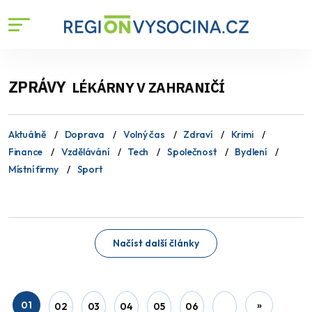
ZPRÁVY
LÉKÁRNY V ZAHRANIČÍ
Aktuálně
Doprava
Volný čas
Zdraví
Krimi
Finance
Vzdělávání
Tech
Společnost
Bydlení
Místní firmy
Sport
Načíst další články
01
»
02
03
04
05
06