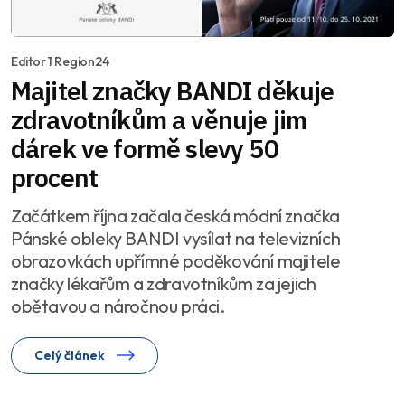
Editor 1 Region24
Majitel značky BANDI děkuje
zdravotníkům a věnuje jim
dárek ve formě slevy 50
procent
Začátkem října začala česká módní značka
Pánské obleky BANDI vysílat na televizních
obrazovkách upřímné poděkování majitele
značky lékařům a zdravotníkům za jejich
obětavou a náročnou práci.
Celý článek