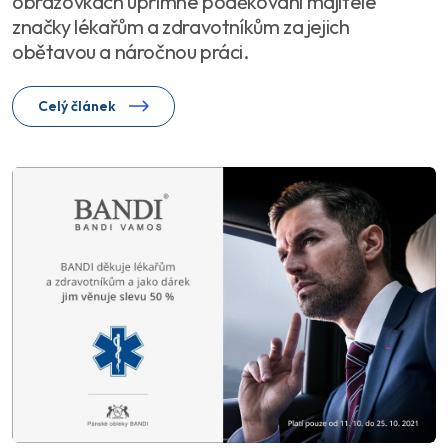
obrazovkách upřímné poděkování majitele
značky lékařům a zdravotníkům za jejich
obětavou a náročnou práci.
Celý článek