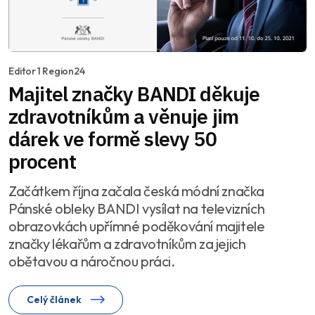
Editor 1 Region24
Majitel značky BANDI děkuje
zdravotníkům a věnuje jim
dárek ve formě slevy 50
procent
Začátkem října začala česká módní značka
Pánské obleky BANDI vysílat na televizních
obrazovkách upřímné poděkování majitele
značky lékařům a zdravotníkům za jejich
obětavou a náročnou práci.
Celý článek