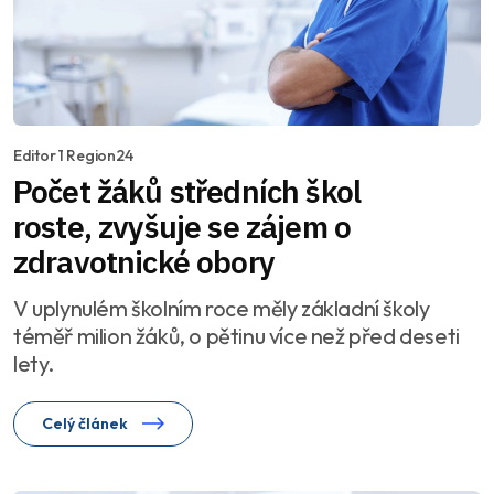
Editor 1 Region24
Počet žáků středních škol
roste, zvyšuje se zájem o
zdravotnické obory
V uplynulém školním roce měly základní školy
téměř milion žáků, o pětinu více než před deseti
lety.
Celý článek