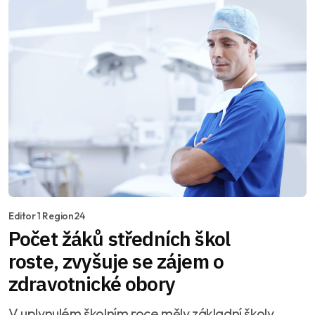
Editor 1 Region24
Počet žáků středních škol
roste, zvyšuje se zájem o
zdravotnické obory
V uplynulém školním roce měly základní školy