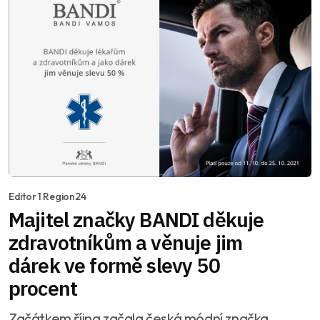
Editor 1 Region24
Majitel značky BANDI děkuje
zdravotníkům a věnuje jim
dárek ve formě slevy 50
procent
Začátkem října začala česká módní značka