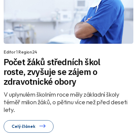
Editor 1 Region24
Počet žáků středních škol
roste, zvyšuje se zájem o
zdravotnické obory
V uplynulém školním roce měly základní školy
téměř milion žáků, o pětinu více než před deseti
lety.
Celý článek