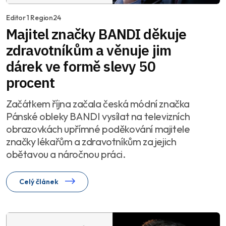
Editor 1 Region24
Majitel značky BANDI děkuje
zdravotníkům a věnuje jim
dárek ve formě slevy 50
procent
Začátkem října začala česká módní značka
Pánské obleky BANDI vysílat na televizních
obrazovkách upřímné poděkování majitele
značky lékařům a zdravotníkům za jejich
obětavou a náročnou práci.
Celý článek