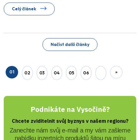
Celý článek
Načíst další články
01
»
02
03
04
05
06
Podnikáte na Vysočině?
Chcete zviditelnit svůj byznys v našem regionu?
Zanechte nám svůj e-mail a my vám zašleme
nabídku inzertních produktů šitou na míru