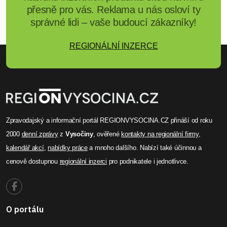
přesně pro vás. Reklama u nás osloví ty
správné lidi – vaše budoucí zákazníky!
REGIONÁLNÍ INZERCE
Zpravodajský a informační portál REGIONVYSOCINA.CZ přináší od roku
2000
denní zprávy
z
Vysočiny
, ověřené
kontakty na regionální firmy
,
kalendář akcí
,
nabídky práce
a mnoho dalšího. Nabízí také účinnou a
cenově dostupnou
regionální inzerci
pro podnikatele i jednotlivce.
O portálu