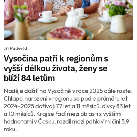
Jiří Padevěd
Vysočina patří k regionům s
vyšší délkou života, ženy se
blíží 84 letům
Naděje dožití na Vysočině v roce 2025 dále roste.
Chlapci narození v regionu se podle průměru let
2024–2025 dožívají 77 let a 11 měsíců, dívky 83 let
a 10 měsíců. Kraj se řadí mezi oblasti s vyššími
hodnotami v Česku, rozdíl mezi pohlavími činí 5,9
roku.