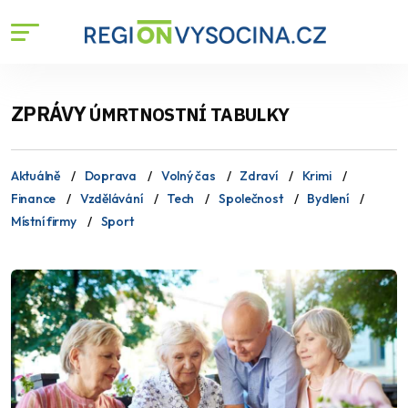
ZPRÁVY
ÚMRTNOSTNÍ TABULKY
Aktuálně
Doprava
Volný čas
Zdraví
Krimi
Finance
Vzdělávání
Tech
Společnost
Bydlení
Místní firmy
Sport