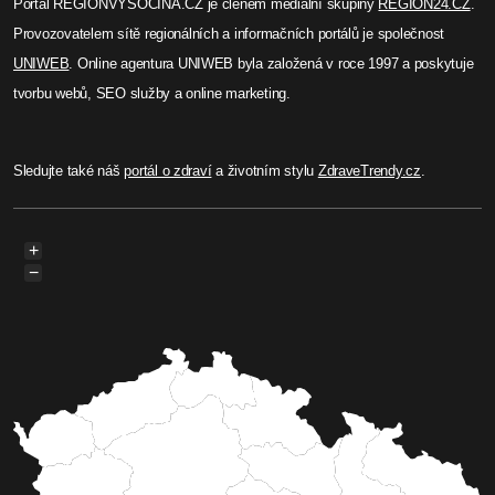
Portál REGIONVYSOCINA.CZ je členem mediální skupiny
REGION24.CZ
.
Provozovatelem sítě regionálních a informačních portálů je společnost
UNIWEB
. Online agentura UNIWEB byla založená v roce 1997 a poskytuje
tvorbu webů, SEO služby a online marketing.
Sledujte také náš
portál o zdraví
a životním stylu
ZdraveTrendy.cz
.
+
−