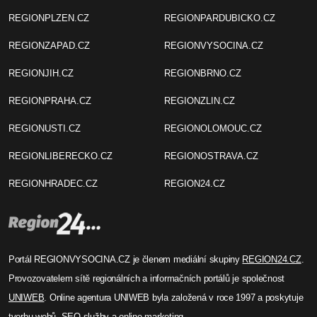
REGIONPLZEN.CZ
REGIONPARDUBICKO.CZ
REGIONZAPAD.CZ
REGIONVYSOCINA.CZ
REGIONJIH.CZ
REGIONBRNO.CZ
REGIONPRAHA.CZ
REGIONZLIN.CZ
REGIONUSTI.CZ
REGIONOLOMOUC.CZ
REGIONLIBERECKO.CZ
REGIONOSTRAVA.CZ
REGIONHRADEC.CZ
REGION24.CZ
Portál REGIONVYSOCINA.CZ je členem mediální skupiny
REGION24.CZ
.
Provozovatelem sítě regionálních a informačních portálů je společnost
UNIWEB
. Online agentura UNIWEB byla založená v roce 1997 a poskytuje
tvorbu webů, SEO služby a online marketing.