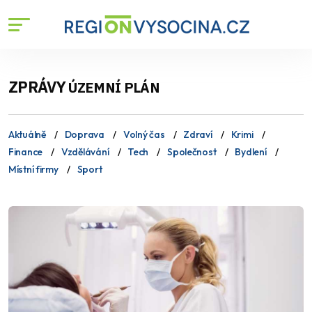
ZPRÁVY
ÚZEMNÍ PLÁN
Aktuálně
Doprava
Volný čas
Zdraví
Krimi
Finance
Vzdělávání
Tech
Společnost
Bydlení
Místní firmy
Sport