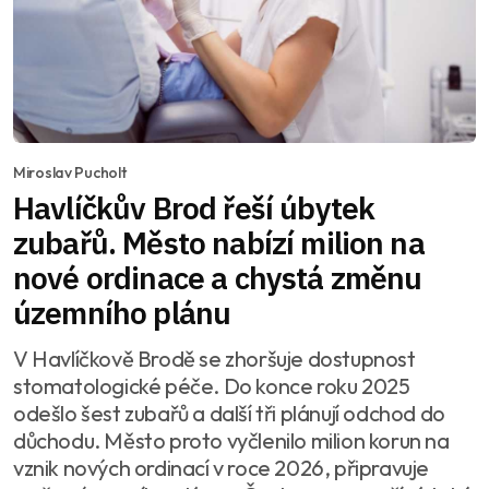
Miroslav Pucholt
Havlíčkův Brod řeší úbytek
zubařů. Město nabízí milion na
nové ordinace a chystá změnu
územního plánu
V Havlíčkově Brodě se zhoršuje dostupnost
stomatologické péče. Do konce roku 2025
odešlo šest zubařů a další tři plánují odchod do
důchodu. Město proto vyčlenilo milion korun na
vznik nových ordinací v roce 2026, připravuje