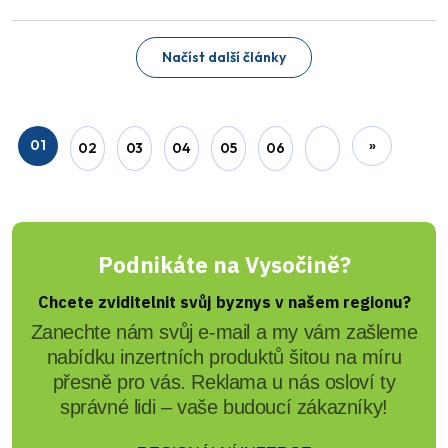
Načíst další články
01
»
02
03
04
05
06
Podnikáte na Vysočině?
Chcete zviditelnit svůj byznys v našem regionu?
Zanechte nám svůj e-mail a my vám zašleme
nabídku inzertních produktů šitou na míru
přesně pro vás. Reklama u nás osloví ty
správné lidi – vaše budoucí zákazníky!