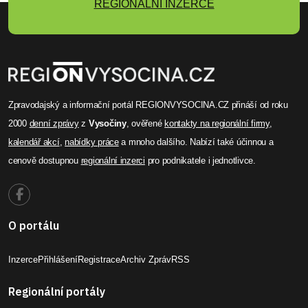
REGIONÁLNÍ INZERCE
Zpravodajský a informační portál REGIONVYSOCINA.CZ přináší od roku
2000
denní zprávy
z
Vysočiny
, ověřené
kontakty na regionální firmy
,
kalendář akcí
,
nabídky práce
a mnoho dalšího. Nabízí také účinnou a
cenově dostupnou
regionální inzerci
pro podnikatele i jednotlivce.
O portálu
Inzerce
Přihlášení
Registrace
Archiv Zpráv
RSS
Regionální portály