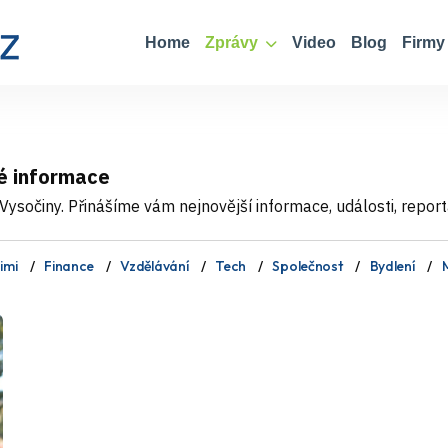
Home
Zprávy
Video
Blog
Firmy
é informace
ysočiny. Přinášíme vám nejnovější informace, události, report
imi
Finance
Vzdělávání
Tech
Společnost
Bydlení
M