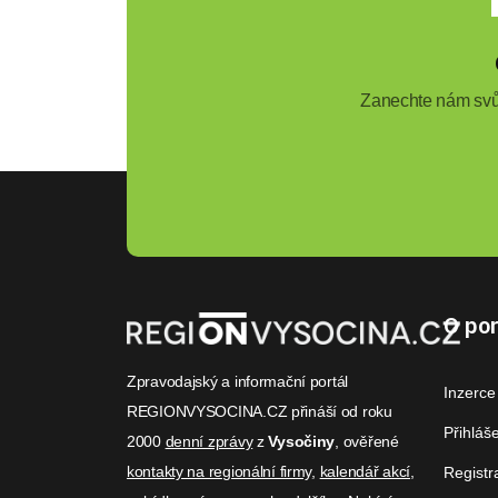
Zanechte nám svůj
O por
Zpravodajský a informační portál
Inzerce
REGIONVYSOCINA.CZ přináší od roku
Přihláš
2000
denní zprávy
z
Vysočiny
, ověřené
kontakty na regionální firmy
,
kalendář akcí
,
Registr