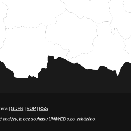
zena |
GDPR
|
VOP
|
RSS
 analýzy, je bez souhlasu UNIWEB s.r.o. zakázáno.