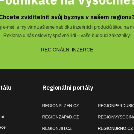
Chcete zviditelnit svůj byznys v našem regionu
 e-mail a my vám zašleme nabídku inzertních produktů šitou na mí
Reklama u nás osloví ty správné lidi – vaše budoucí zákazníky!
REGIONÁLNÍ INZERCE
tálu
Regionální portály
REGIONPLZEN.CZ
REGIONPARDUBI
ení
REGIONZAPAD.CZ
REGIONVYSOCIN
ace
REGIONJIH.CZ
REGIONBRNO.CZ