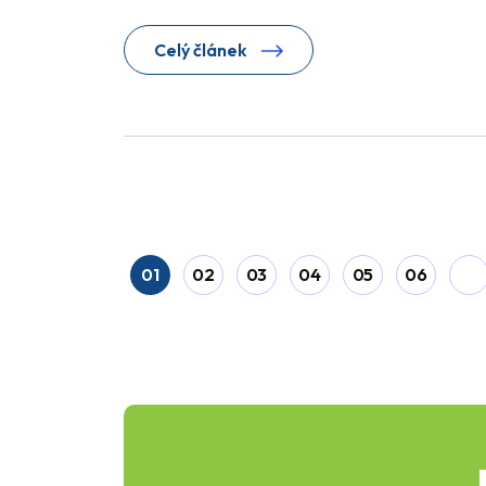
Celý článek
01
02
03
04
05
06