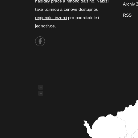
nabídky práce
a mnoho dalšího. Nabízí
Archiv 
také účinnou a cenově dostupnou
RSS
regionální inzerci
pro podnikatele i
jednotlivce.
+
−