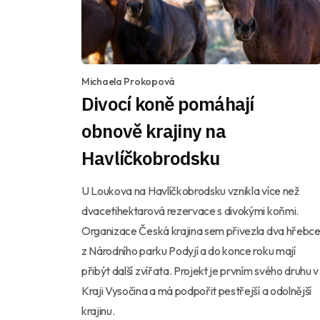
Michaela Prokopová
Divocí koně pomáhají
obnově krajiny na
Havlíčkobrodsku
U Loukova na Havlíčkobrodsku vznikla více než
dvacetihektarová rezervace s divokými koňmi.
Organizace Česká krajina sem přivezla dva hřebc
z Národního parku Podyjí a do konce roku mají
přibýt další zvířata. Projekt je prvním svého druhu v
Kraji Vysočina a má podpořit pestřejší a odolnější
krajinu.