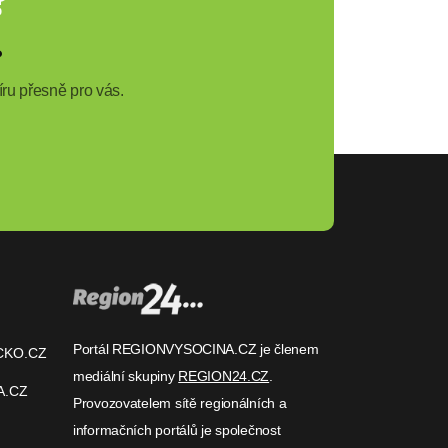
?
ru přesně pro vás.
Portál REGIONVYSOCINA.CZ je členem
CKO.CZ
mediální skupiny
REGION24.CZ
.
A.CZ
Provozovatelem sítě regionálních a
informačních portálů je společnost