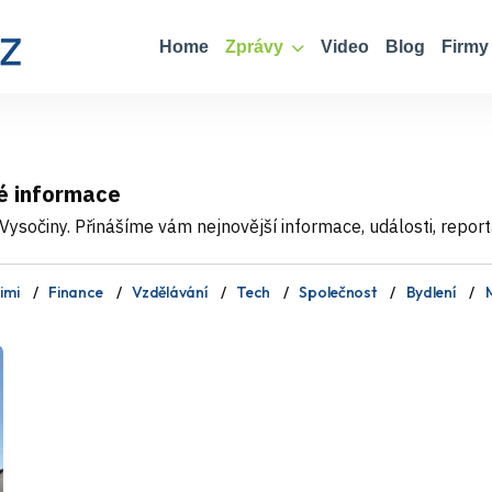
Home
Zprávy
Video
Blog
Firmy
é informace
ysočiny. Přinášíme vám nejnovější informace, události, report
imi
Finance
Vzdělávání
Tech
Společnost
Bydlení
M