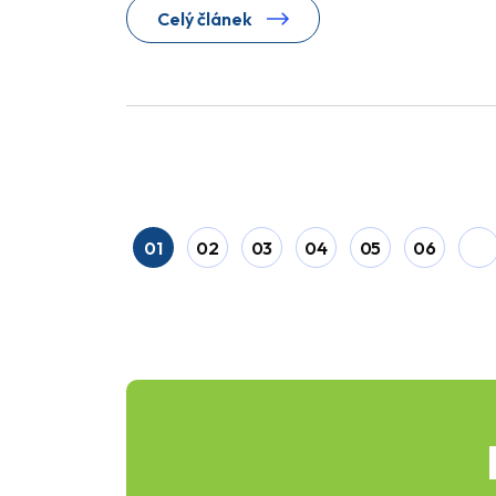
Celý článek
01
02
03
04
05
06