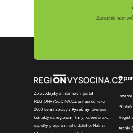
Zanechte nám svůj
O por
Zpravodajský a informační portál
Inzerce
REGIONVYSOCINA.CZ přináší od roku
Přihláš
2000
denní zprávy
z
Vysočiny
, ověřené
kontakty na regionální firmy
,
kalendář akcí
,
Registr
nabídky práce
a mnoho dalšího. Nabízí
Archiv 