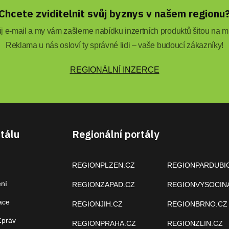
Chcete zviditelnit svůj byznys v našem regionu
 e-mail a my vám zašleme nabídku inzertních produktů šitou na mí
Reklama u nás osloví ty správné lidi – vaše budoucí zákazníky!
REGIONÁLNÍ INZERCE
tálu
Regionální portály
REGIONPLZEN.CZ
REGIONPARDUBI
ení
REGIONZAPAD.CZ
REGIONVYSOCIN
ace
REGIONJIH.CZ
REGIONBRNO.CZ
Zpráv
REGIONPRAHA.CZ
REGIONZLIN.CZ