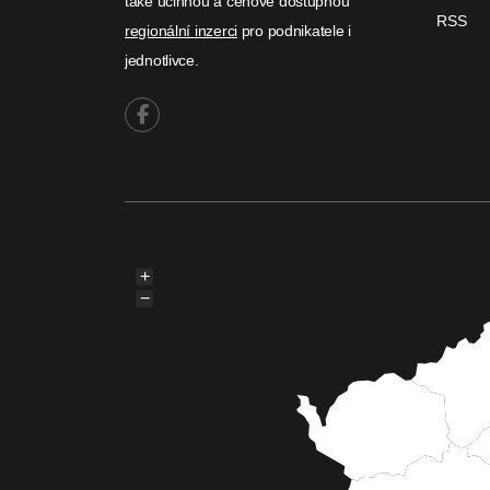
také účinnou a cenově dostupnou
RSS
regionální inzerci
pro podnikatele i
jednotlivce.
+
−