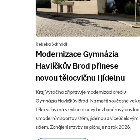
Rebeka Schmidt
Modernizace Gymnázia
Havlíčkův Brod přinese
novou tělocvičnu i jídelnu
Kraj Vysočina připravuje modernizaci areálu
Gymnázia Havlíčkův Brod. Na místě současné velk
tělocvičny má vzniknout nový bezbariérový pavilon
s moderním sportovištěm, jídelnou a víceúčelovým
sálem. Zahájení stavby se plánuje na rok 2028.