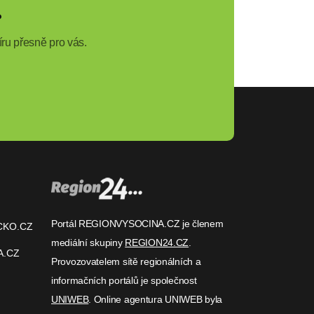
?
ru přesně pro vás.
Portál REGIONVYSOCINA.CZ je členem
CKO.CZ
mediální skupiny
REGION24.CZ
.
A.CZ
Provozovatelem sítě regionálních a
informačních portálů je společnost
UNIWEB
. Online agentura UNIWEB byla