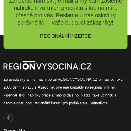
Zanechte nám svůj e-mail a my vám zašleme
nabídku inzertních produktů šitou na míru
přesně pro vás. Reklama u nás osloví ty
správné lidi – vaše budoucí zákazníky!
REGIONÁLNÍ INZERCE
Zpravodajský a informační portál REGIONVYSOCINA.CZ přináší od roku
2000
denní zprávy
z
Vysočiny
, ověřené
kontakty na regionální firmy
,
kalendář akcí
,
nabídky práce
a mnoho dalšího. Nabízí také účinnou a
cenově dostupnou
regionální inzerci
pro podnikatele i jednotlivce.
O portálu