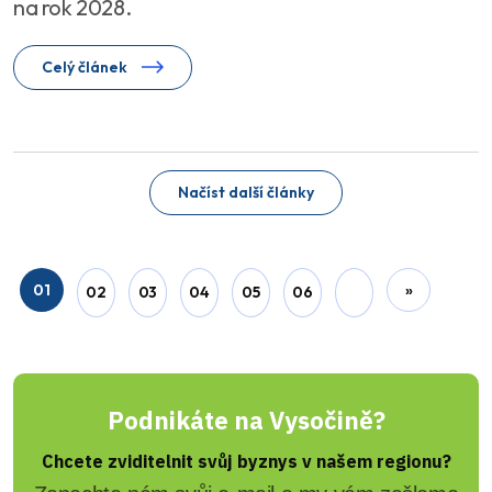
na rok 2028.
Celý článek
Načíst další články
01
»
02
03
04
05
06
Podnikáte na Vysočině?
Chcete zviditelnit svůj byznys v našem regionu?