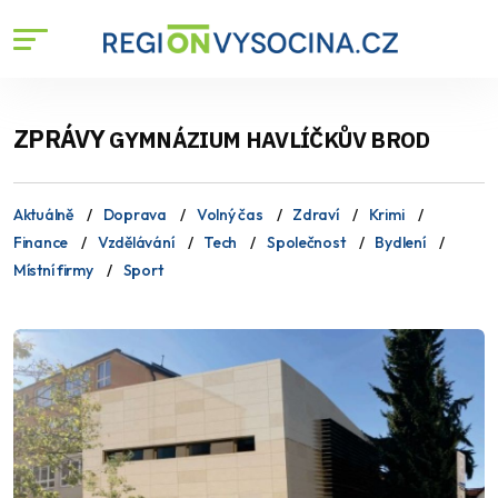
ZPRÁVY
GYMNÁZIUM HAVLÍČKŮV BROD
Aktuálně
Doprava
Volný čas
Zdraví
Krimi
Finance
Vzdělávání
Tech
Společnost
Bydlení
Místní firmy
Sport