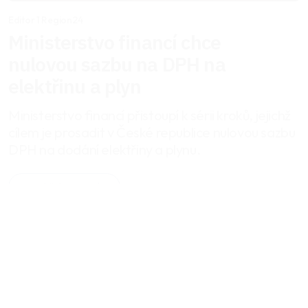
Editor 1 Region24
Ministerstvo financí chce
nulovou sazbu na DPH na
elektřinu a plyn
Ministerstvo financí přistoupí k sérii kroků, jejichž
cílem je prosadit v České republice nulovou sazbu
DPH na dodání elektřiny a plynu.
Celý článek