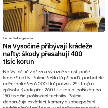
Lenka Hubingerová
Na Vysočině přibývají krádeže
nafty: škody přesahují 400
tisíc korun
Na Vysočině v březnu výrazně vzrostl počet
krádeží nafty. Policie řešila 16 případů, pachatelé
odčerpali přes 6 000 litrů paliva z 25 strojů a
způsobili škodu přes 260 tisíc korun, další zhruba
150 tisíc činí poškození techniky. Policie
doporučuje osvětlení, kamery a zabezpečení
nádrží; nárůst může souviset s růstem cen paliv.