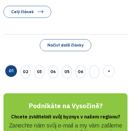
Celý článek
Načíst další články
01
»
02
03
04
05
06
Podnikáte na Vysočině?
Chcete zviditelnit svůj byznys v našem regionu?
Zanechte nám svůj e-mail a my vám zašleme