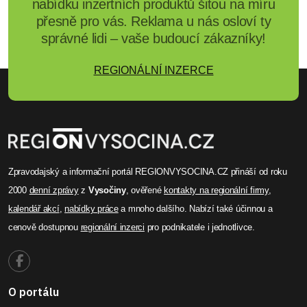
nabídku inzertních produktů šitou na míru
přesně pro vás. Reklama u nás osloví ty
správné lidi – vaše budoucí zákazníky!
REGIONÁLNÍ INZERCE
Zpravodajský a informační portál REGIONVYSOCINA.CZ přináší od roku
2000
denní zprávy
z
Vysočiny
, ověřené
kontakty na regionální firmy
,
kalendář akcí
,
nabídky práce
a mnoho dalšího. Nabízí také účinnou a
cenově dostupnou
regionální inzerci
pro podnikatele i jednotlivce.
O portálu