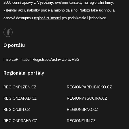
2000
denní zprávy
z
Vysočiny
, ověřené
kontakty na regionální firmy
,
kalendář akcí
,
nabídky práce
a mnoho dalšího. Nabízí také účinnou a
cenově dostupnou
regionální inzerci
pro podnikatele i jednotlivce.
O portálu
Inzerce
Přihlášení
Registrace
Archiv Zpráv
RSS
Regionální portály
REGIONPLZEN.CZ
REGIONPARDUBICKO.CZ
REGIONZAPAD.CZ
REGIONVYSOCINA.CZ
REGIONJIH.CZ
REGIONBRNO.CZ
REGIONPRAHA.CZ
REGIONZLIN.CZ