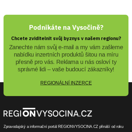
Podnikáte na Vysočině?
Chcete zviditelnit svůj byznys v našem regionu?
Zanechte nám svůj e-mail a my vám zašleme
nabídku inzertních produktů šitou na míru
přesně pro vás. Reklama u nás osloví ty
správné lidi – vaše budoucí zákazníky!
REGIONÁLNÍ INZERCE
Zpravodajský a informační portál REGIONVYSOCINA.CZ přináší od roku