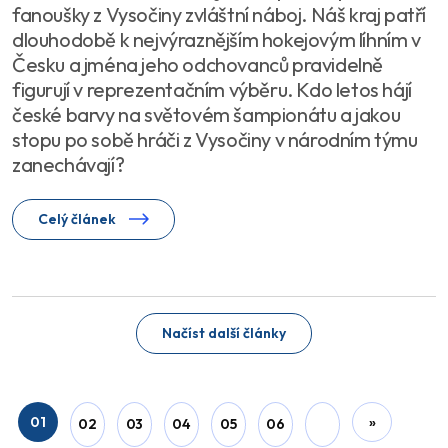
fanoušky z Vysočiny zvláštní náboj. Náš kraj patří
dlouhodobě k nejvýraznějším hokejovým líhním v
Česku a jména jeho odchovanců pravidelně
figurují v reprezentačním výběru. Kdo letos hájí
české barvy na světovém šampionátu a jakou
stopu po sobě hráči z Vysočiny v národním týmu
zanechávají?
Celý článek
Načíst další články
01
»
02
03
04
05
06