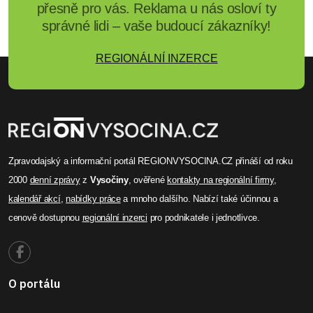
přesně pro vás. Reklama u nás osloví ty
správné lidi – vaše budoucí zákazníky!
REGIONÁLNÍ INZERCE
Zpravodajský a informační portál REGIONVYSOCINA.CZ přináší od roku
2000
denní zprávy
z
Vysočiny
, ověřené
kontakty na regionální firmy
,
kalendář akcí
,
nabídky práce
a mnoho dalšího. Nabízí také účinnou a
cenově dostupnou
regionální inzerci
pro podnikatele i jednotlivce.
O portálu