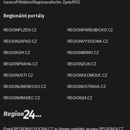
Inzerce
Přihlášení
Registrace
Archiv Zpráv
RSS
Regionální portály
REGIONPLZEN.CZ
REGIONPARDUBICKO.CZ
REGIONZAPAD.CZ
REGIONVYSOCINA.CZ
REGIONJIH.CZ
REGIONBRNO.CZ
REGIONPRAHA.CZ
REGIONZLIN.CZ
REGIONUSTI.CZ
REGIONOLOMOUC.CZ
REGIONLIBERECKO.CZ
REGIONOSTRAVA.CZ
REGIONHRADEC.CZ
REGION24.CZ
Portál REGIONVYSOCINA.CZ je členem mediální skupiny
REGION24.CZ
.