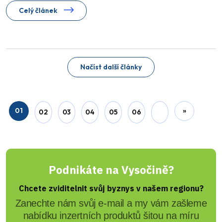
Celý článek
Načíst další články
01
»
02
03
04
05
06
Podnikáte na Vysočině?
Chcete zviditelnit svůj byznys v našem regionu?
Zanechte nám svůj e-mail a my vám zašleme
nabídku inzertních produktů šitou na míru