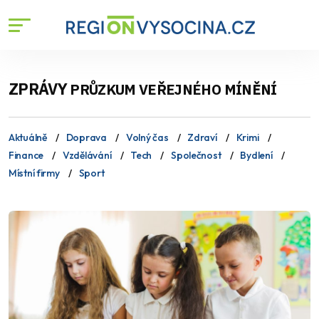
ZPRÁVY
PRŮZKUM VEŘEJNÉHO MÍNĚNÍ
Aktuálně
Doprava
Volný čas
Zdraví
Krimi
Finance
Vzdělávání
Tech
Společnost
Bydlení
Místní firmy
Sport