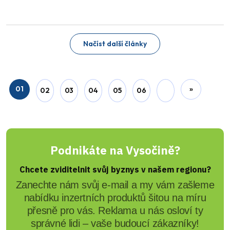
Načíst další články
01
»
02
03
04
05
06
Podnikáte na Vysočině?
Chcete zviditelnit svůj byznys v našem regionu?
Zanechte nám svůj e-mail a my vám zašleme
nabídku inzertních produktů šitou na míru
přesně pro vás. Reklama u nás osloví ty
správné lidi – vaše budoucí zákazníky!