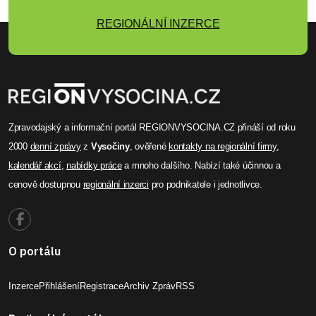
REGIONÁLNÍ INZERCE
Zpravodajský a informační portál REGIONVYSOCINA.CZ přináší od roku
2000
denní zprávy
z
Vysočiny
, ověřené
kontakty na regionální firmy
,
kalendář akcí
,
nabídky práce
a mnoho dalšího. Nabízí také účinnou a
cenově dostupnou
regionální inzerci
pro podnikatele i jednotlivce.
O portálu
Inzerce
Přihlášení
Registrace
Archiv Zpráv
RSS