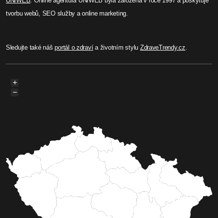
UNIWEB
. Online agentura UNIWEB byla založená v roce 1997 a poskytuje
tvorbu webů, SEO služby a online marketing.
Sledujte také náš
portál o zdraví
a životním stylu
ZdraveTrendy.cz
.
+
−