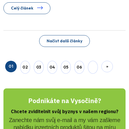
Celý článek
Načíst další články
01
»
02
03
04
05
06
Podnikáte na Vysočině?
Chcete zviditelnit svůj byznys v našem regionu?
Zanechte nám svůj e-mail a my vám zašleme
nabídku inzertních produktů šitou na míru