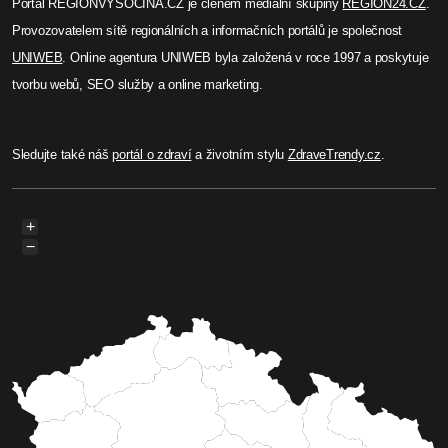
Portál REGIONVYSOCINA.CZ je členem mediální skupiny
REGION24.CZ
.
Provozovatelem sítě regionálních a informačních portálů je společnost
UNIWEB
. Online agentura UNIWEB byla založená v roce 1997 a poskytuje
tvorbu webů, SEO služby a online marketing.
Sledujte také náš
portál o zdraví
a životním stylu
ZdraveTrendy.cz
.
+
−