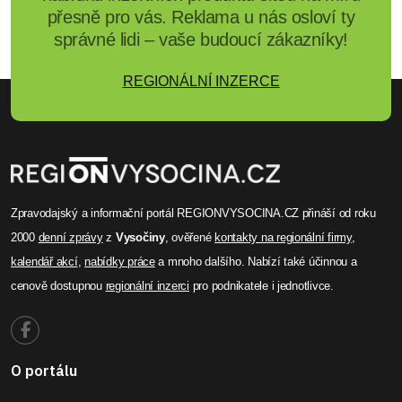
přesně pro vás. Reklama u nás osloví ty
správné lidi – vaše budoucí zákazníky!
REGIONÁLNÍ INZERCE
Zpravodajský a informační portál REGIONVYSOCINA.CZ přináší od roku
2000
denní zprávy
z
Vysočiny
, ověřené
kontakty na regionální firmy
,
kalendář akcí
,
nabídky práce
a mnoho dalšího. Nabízí také účinnou a
cenově dostupnou
regionální inzerci
pro podnikatele i jednotlivce.
O portálu