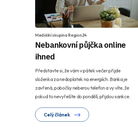
Mediální skupina Region24
Nebankovní půjčka online
ihned
Představte si, že vám v pátek večer přijde
složenka za nedoplatek na energiích. Banka je
zavřená, pobočky neberou telefon a vy víte, že
pokud to nevyřešíte do pondělí, přijdou sankce.
Celý článek