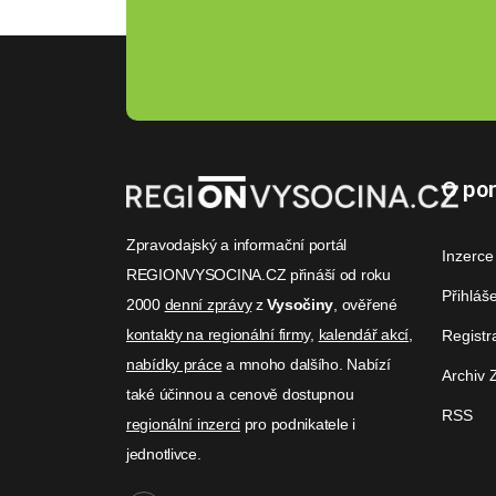
O por
Zpravodajský a informační portál
Inzerce
REGIONVYSOCINA.CZ přináší od roku
Přihláš
2000
denní zprávy
z
Vysočiny
, ověřené
kontakty na regionální firmy
,
kalendář akcí
,
Registr
nabídky práce
a mnoho dalšího. Nabízí
Archiv 
také účinnou a cenově dostupnou
RSS
regionální inzerci
pro podnikatele i
jednotlivce.