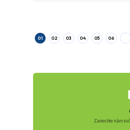
01
02
03
04
05
06
Zanechte nám svůj