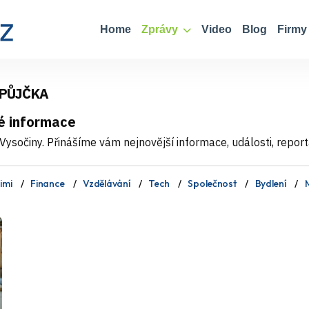
Home
Zprávy
Video
Blog
Firmy
 PŮJČKA
é informace
ysočiny. Přinášíme vám nejnovější informace, události, report
imi
Finance
Vzdělávání
Tech
Společnost
Bydlení
M