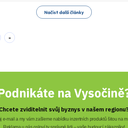
Načíst další články
»
Podnikáte na Vysočině
Chcete zviditelnit svůj byznys v našem regionu
 e-mail a my vám zašleme nabídku inzertních produktů šitou na mí
Reklama u nás osloví ty správné lidi – vaše budoucí zákazníky!