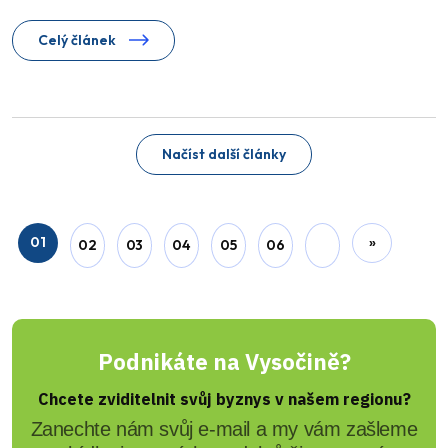
Celý článek
Načíst další články
01
»
02
03
04
05
06
Podnikáte na Vysočině?
Chcete zviditelnit svůj byznys v našem regionu?
Zanechte nám svůj e-mail a my vám zašleme