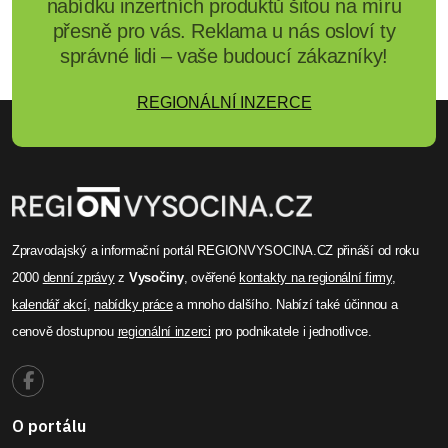
nabídku inzertních produktů šitou na míru
přesně pro vás. Reklama u nás osloví ty
správné lidi – vaše budoucí zákazníky!
REGIONÁLNÍ INZERCE
Zpravodajský a informační portál REGIONVYSOCINA.CZ přináší od roku
2000
denní zprávy
z
Vysočiny
, ověřené
kontakty na regionální firmy
,
kalendář akcí
,
nabídky práce
a mnoho dalšího. Nabízí také účinnou a
cenově dostupnou
regionální inzerci
pro podnikatele i jednotlivce.
O portálu