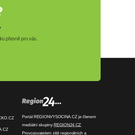
?
?
ru přesně pro vás.
Portál REGIONVYSOCINA.CZ je členem
CKO.CZ
mediální skupiny
REGION24.CZ
.
A.CZ
Provozovatelem sítě regionálních a