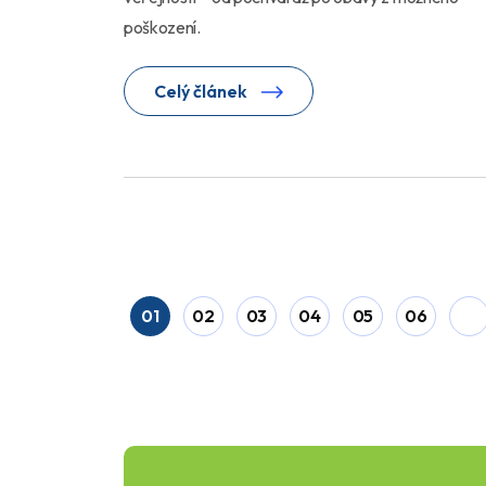
poškození.
Celý článek
01
02
03
04
05
06