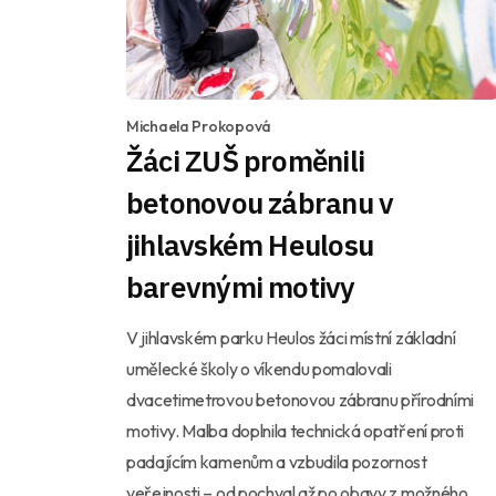
Michaela Prokopová
Žáci ZUŠ proměnili
betonovou zábranu v
jihlavském Heulosu
barevnými motivy
V jihlavském parku Heulos žáci místní základní
umělecké školy o víkendu pomalovali
dvacetimetrovou betonovou zábranu přírodními
motivy. Malba doplnila technická opatření proti
padajícím kamenům a vzbudila pozornost
veřejnosti – od pochval až po obavy z možného