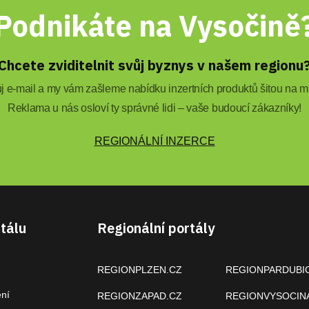
Podnikáte na Vysočině
Chcete zviditelnit svůj byznys v našem regionu
 e-mail a my vám zašleme nabídku inzertních produktů šitou na mí
Reklama u nás osloví ty správné lidi – vaše budoucí zákazníky!
REGIONÁLNÍ INZERCE
tálu
Regionální portály
REGIONPLZEN.CZ
REGIONPARDUBI
ení
REGIONZAPAD.CZ
REGIONVYSOCIN