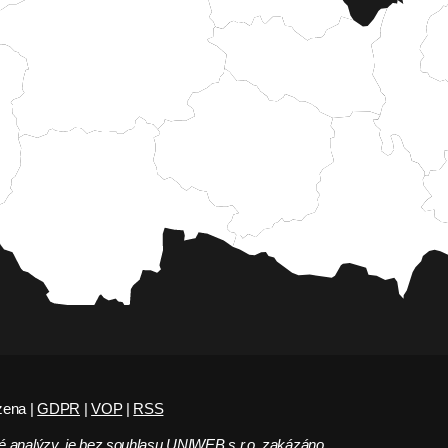
zena |
GDPR
|
VOP
|
RSS
 analýzy, je bez souhlasu UNIWEB s.r.o. zakázáno.