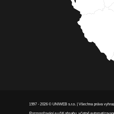
1997 - 2026 © UNIWEB s.r.o. | Všechna práva vyhra
Rozmnožování a užití obsahu, včetně automatizované