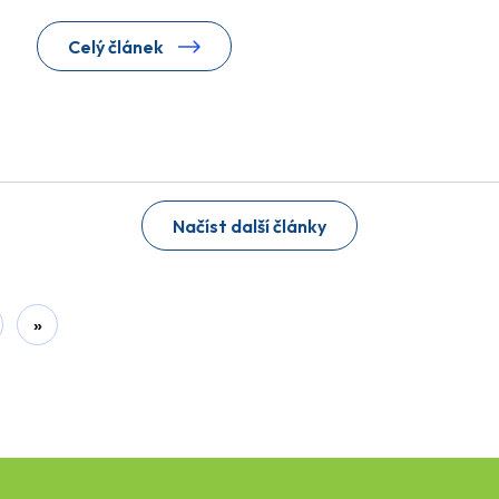
Celý článek
Načíst další články
»