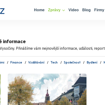
Home
Zprávy
Video
Blog
Firmy
é informace
ysočiny. Přinášíme vám nejnovější informace, události, report
imi
Finance
Vzdělávání
Tech
Společnost
Bydlení
M