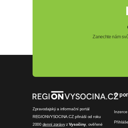
Zanechte nám svůj
O por
Zpravodajský a informační portál
Inzerce
REGIONVYSOCINA.CZ přináší od roku
Přihláš
2000
denní zprávy
z
Vysočiny
, ověřené