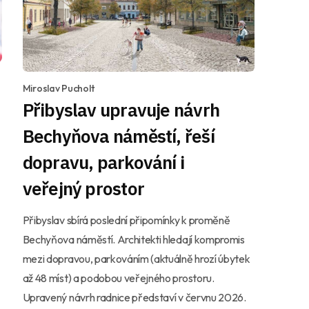
Miroslav Pucholt
Přibyslav upravuje návrh
Bechyňova náměstí, řeší
dopravu, parkování i
veřejný prostor
Přibyslav sbírá poslední připomínky k proměně
Bechyňova náměstí. Architekti hledají kompromis
mezi dopravou, parkováním (aktuálně hrozí úbytek
až 48 míst) a podobou veřejného prostoru.
Upravený návrh radnice představí v červnu 2026.