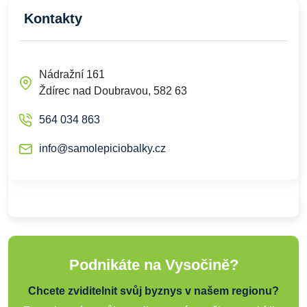
Kontakty
Nádražní 161
Ždírec nad Doubravou, 582 63
564 034 863
info@samolepiciobalky.cz
Podnikáte na Vysočině?
Chcete zviditelnit svůj byznys v našem regionu?