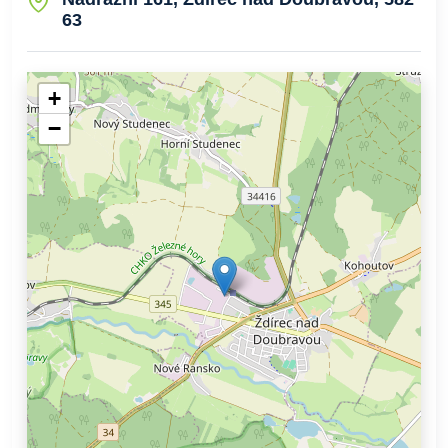
63
+
−