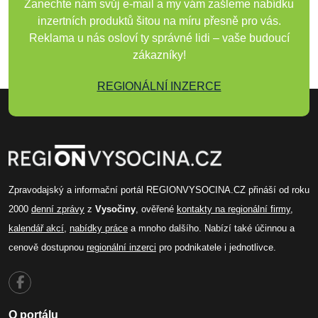
Zanechte nám svůj e-mail a my vám zašleme nabídku
inzertních produktů šitou na míru přesně pro vás.
Reklama u nás osloví ty správné lidi – vaše budoucí
zákazníky!
REGIONÁLNÍ INZERCE
Zpravodajský a informační portál REGIONVYSOCINA.CZ přináší od roku
2000
denní zprávy
z
Vysočiny
, ověřené
kontakty na regionální firmy
,
kalendář akcí
,
nabídky práce
a mnoho dalšího. Nabízí také účinnou a
cenově dostupnou
regionální inzerci
pro podnikatele i jednotlivce.
O portálu