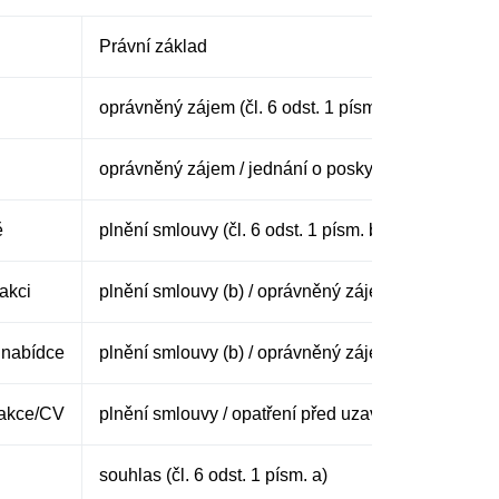
Právní základ
oprávněný zájem (čl. 6 odst. 1 písm. f)
oprávněný zájem / jednání o poskytnutí služby (čl. 6 
ě
plnění smlouvy (čl. 6 odst. 1 písm. b) / oprávněný z
akci
plnění smlouvy (b) / oprávněný zájem (f)
 nabídce
plnění smlouvy (b) / oprávněný zájem (f)
eakce/CV
plnění smlouvy / opatření před uzavřením (b)
souhlas (čl. 6 odst. 1 písm. a)