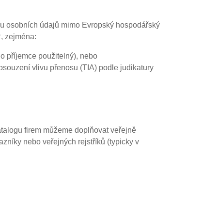
enosu osobních údajů mimo Evropský hospodářský
, zejména:
ého příjemce použitelný), nebo
osouzení vlivu přenosu (TIA) podle judikatury
atalogu firem můžeme doplňovat veřejně
zníky nebo veřejných rejstříků (typicky v