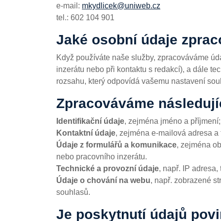
e-mail:
mkydlicek@uniweb.cz
tel.: 602 104 901
Jaké osobní údaje zpra
Když používáte naše služby, zpracováváme údaje
inzerátu nebo při kontaktu s redakcí), a dále 
rozsahu, který odpovídá vašemu nastavení sou
Zpracováváme následujíc
Identifikační údaje
, zejména jméno a příjmení;
Kontaktní údaje
, zejména e-mailová adresa a t
Údaje z formulářů a komunikace
, zejména ob
nebo pracovního inzerátu.
Technické a provozní údaje
, např. IP adresa
Údaje o chování na webu
, např. zobrazené st
souhlasů.
Je poskytnutí údajů pov