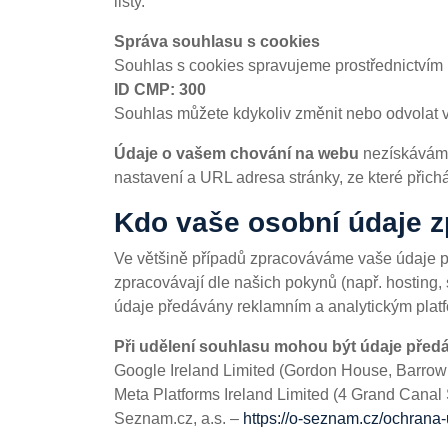
lišty.
Správa souhlasu s cookies
Souhlas s cookies spravujeme prostřednictvím
ID CMP: 300
Souhlas můžete kdykoliv změnit nebo odvolat v n
Údaje o vašem chování na webu
nezískáváme 
nastavení a URL adresa stránky, ze které přich
Kdo vaše osobní údaje 
Ve většině případů zpracováváme vaše údaje pr
zpracovávají dle našich pokynů (např. hosting,
údaje předávány reklamním a analytickým platf
Při udělení souhlasu mohou být údaje před
Google Ireland Limited (Gordon House, Barrow S
Meta Platforms Ireland Limited (4 Grand Canal 
Seznam.cz, a.s. –
https://o-seznam.cz/ochrana-