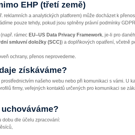
imo EHP (třetí země)
např. reklamních a analytických platforem) může docházet k př
vádíme pouze tehdy, pokud jsou splněny právní podmínky GDPR
ě (např. rámec
EU–US Data Privacy Framework
, je-li pro dan
rdní smluvní doložky (SCC)
) a doplňkových opatření, včetně p
roveň ochrany, přenos neprovedeme.
údaje získáváme?
 prostřednictvím našeho webu nebo při komunikaci s vámi. U k
rofilů firmy, veřejných kontaktů určených pro komunikaci se záka
e uchováváme?
dobu dle účelu zpracování:
ěsíců,
,