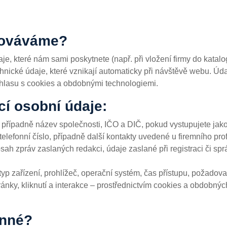
cováváme?
, které nám sami poskytnete (např. při vložení firmy do katalog
technické údaje, které vznikají automaticky při návštěvě webu.
hlasu s cookies a obdobnými technologiemi.
í osobní údaje:
 případně název společnosti, IČO a DIČ, pokud vystupujete jako
elefonní číslo, případně další kontakty uvedené u firemního prof
sah zpráv zaslaných redakci, údaje zaslané při registraci či sprá
, typ zařízení, prohlížeč, operační systém, čas přístupu, požado
ránky, kliknutí a interakce – prostřednictvím cookies a obdobný
inné?