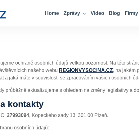
Home
Zprávy
Video
Blog
Firmy
nujeme ochraně osobních údajů velkou pozornost. Na této strán
návštěvnících našeho webu
REGIONVYSOCINA.CZ
, na jakém 
 a jaká máte v souvislosti se zpracováním vašich osobních úd
dy průběžně aktualizujeme s ohledem na změny legislativy a d
a kontakty
ČO:
27993094
, Kopeckého sady 13, 301 00 Plzeň.
hranu osobních údajů: