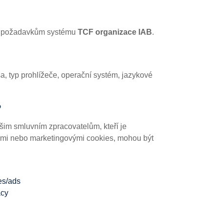
á požadavkům systému
TCF organizace IAB
.
, typ prohlížeče, operační systém, jazykové
?
šim smluvním zpracovatelům, kteří je
ckými nebo marketingovými cookies, mohou být
es/ads
acy