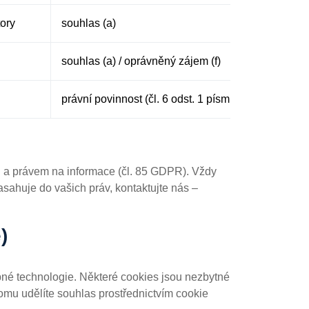
tory
souhlas (a)
souhlas (a) / oprávněný zájem (f)
právní povinnost (čl. 6 odst. 1 písm. c)
u a právem na informace (čl. 85 GDPR). Vždy
ahuje do vašich práv, kontaktujte nás –
)
bné technologie. Některé cookies jsou nezbytné
omu udělíte souhlas prostřednictvím cookie