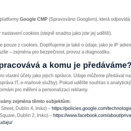
 platformy
Google CMP
(Spravováno Googlem), která odpovíd
astavení cookies (stejně snadno jako jste jej udělili).
pouze z cookies. Doplňujeme je také o údaje, jako je IP adresa
ázíte – zejména pro bezpečnost, provoz a diagnostiku.
zpracovává a komu je předáváme
o vlastní účely jako jejich správce. Údaje můžeme předávat na
 správa IT, e-mailové služby). Pokud udělíte souhlas s analyti
ormám pro měření a personalizaci reklamy.
ávány zejména těmto subjektům:
treet, Dublin 4, Irsko) –
https://policies.google.com/technologi
Square, Dublin 2, Irsko) –
https://www.facebook.com/about/priv
udaju/