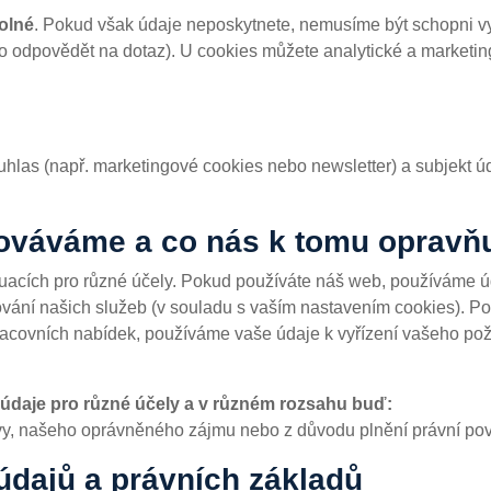
olné
. Pokud však údaje neposkytnete, nemusíme být schopni vyří
nebo odpovědět na dotaz). U cookies můžete analytické a market
hlas (např. marketingové cookies nebo newsletter) a subjekt ú
cováváme a co nás k tomu opravň
uacích pro různé účely. Pokud používáte náš web, používáme ú
ování našich služeb (v souladu s vaším nastavením cookies). P
pracovních nabídek, používáme vaše údaje k vyřízení vašeho po
 údaje pro různé účely a v různém rozsahu buď:
y, našeho oprávněného zájmu nebo z důvodu plnění právní pov
 údajů a právních základů