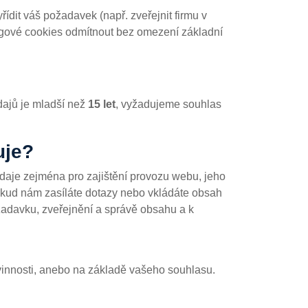
dit váš požadavek (např. zveřejnit firmu v
ingové cookies odmítnout bez omezení základní
dajů je mladší než
15 let
, vyžadujeme souhlas
uje?
daje zejména pro zajištění provozu webu, jeho
okud nám zasíláte dotazy nebo vkládáte obsah
žadavku, zveřejnění a správě obsahu a k
innosti, anebo na základě vašeho souhlasu.