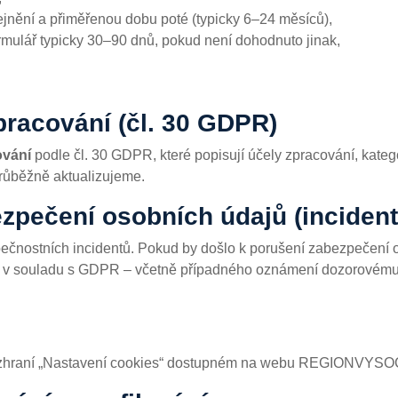
ejnění a přiměřenou dobu poté (typicky 6–24 měsíců),
rmulář typicky 30–90 dnů, pokud není dohodnuto jinak,
racování (čl. 30 GDPR)
ování
podle čl. 30 GDPR, které popisují účely zpracování, kateg
růběžně aktualizujeme.
zpečení osobních údajů (incident
ečnostních incidentů. Pokud by došlo k porušení zabezpečení o
v souladu s GDPR – včetně případného oznámení dozorovému ú
rozhraní „Nastavení cookies“ dostupném na webu REGIONVYSOCIN