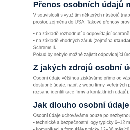
Přenos osobních údajů m
V souvislosti s využitím některých nástrojů (
prostor, zejména do USA. Takové přenosy pro
• na základě rozhodnutí o odpovídající ochran
• na základě vhodných záruk (zejména
standa
Schrems II.
Pokud by nebylo možné zajistit odpovídající ú
Z jakých zdrojů osobní 
Osobní údaje většinou získáváme přímo od vás
dostupné údaje, např. z webu firmy, veřejných p
rozsahu identifikace firmy a kontaktních údajů).
Jak dlouho osobní údaj
Osobní údaje uchováváme pouze po nezbytnou 
• technické a bezpečnostní logy typicky 6–12 m
• komunikaci a formuláře typicky 12–36 měsíců