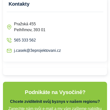
Kontakty
Pražská 455
Pelhřimov, 393 01
565 333 562
j.casek@3eprojektovani.cz
Podnikáte na Vysočině?
Chcete zviditelnit svůj byznys v našem regionu?
Zanechte nám svůj e-mail a my vám zašleme nabídku