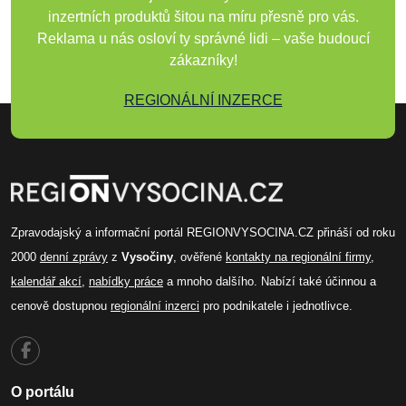
inzertních produktů šitou na míru přesně pro vás.
Reklama u nás osloví ty správné lidi – vaše budoucí
zákazníky!
REGIONÁLNÍ INZERCE
Zpravodajský a informační portál REGIONVYSOCINA.CZ přináší od roku
2000
denní zprávy
z
Vysočiny
, ověřené
kontakty na regionální firmy
,
kalendář akcí
,
nabídky práce
a mnoho dalšího. Nabízí také účinnou a
cenově dostupnou
regionální inzerci
pro podnikatele i jednotlivce.
O portálu