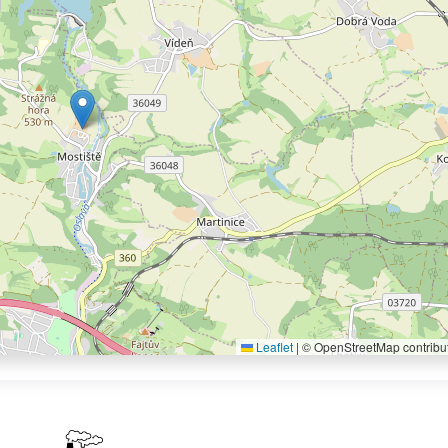
Leaflet
|
© OpenStreetMap contribu