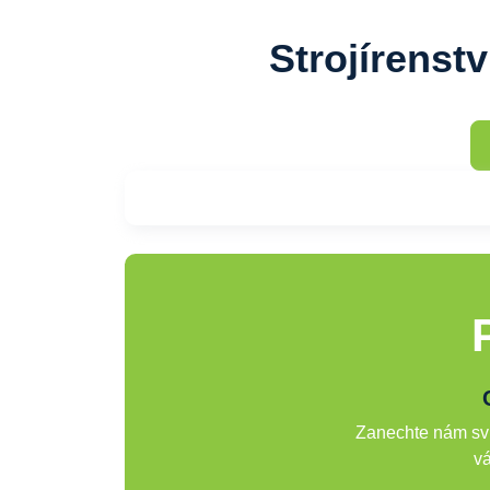
Strojírenstv
Zanechte nám svů
vá