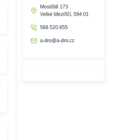
Mostiště 173
Velké Meziříčí, 594 01
566 520 655
a-dro@a-dro.cz