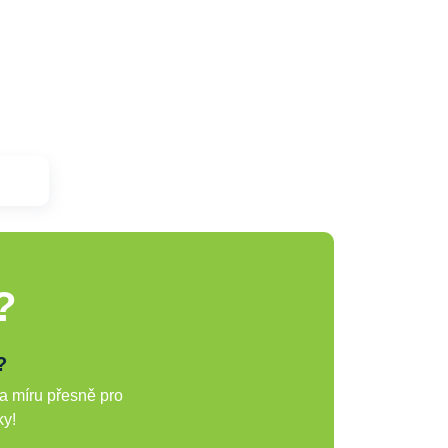
?
?
a míru přesně pro
ky!