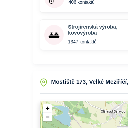
406 kontaktů
Strojírenská výroba,
kovovýroba
1347 kontaktů
Mostiště 173, Velké Meziříčí
+
−