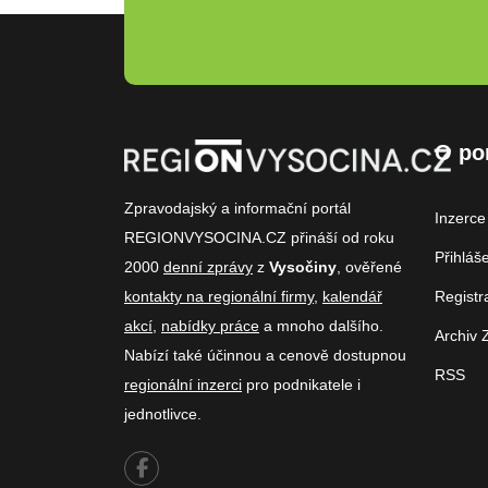
O po
Zpravodajský a informační portál
Inzerce
REGIONVYSOCINA.CZ přináší od roku
Přihláš
2000
denní zprávy
z
Vysočiny
, ověřené
kontakty na regionální firmy
,
kalendář
Registr
akcí
,
nabídky práce
a mnoho dalšího.
Archiv 
Nabízí také účinnou a cenově dostupnou
RSS
regionální inzerci
pro podnikatele i
jednotlivce.