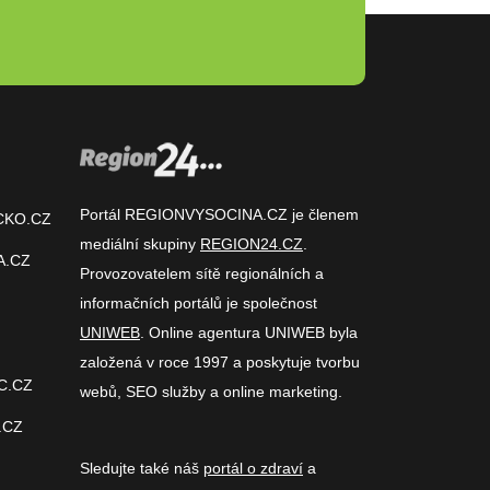
Portál REGIONVYSOCINA.CZ je členem
CKO.CZ
mediální skupiny
REGION24.CZ
.
A.CZ
Provozovatelem sítě regionálních a
informačních portálů je společnost
UNIWEB
. Online agentura UNIWEB byla
založená v roce 1997 a poskytuje tvorbu
C.CZ
webů, SEO služby a online marketing.
.CZ
Sledujte také náš
portál o zdraví
a