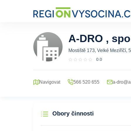
A-DRO , spol.
Mostiště 173, Velké Meziříčí, 
0.0
Navigovat
566 520 655
a-dro@a-
Obory činnosti