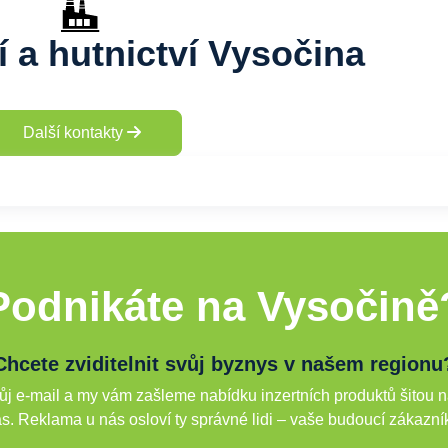
í a hutnictví Vysočina
Další kontakty
Podnikáte na Vysočině
Chcete zviditelnit svůj byznys v našem regionu
j e-mail a my vám zašleme nabídku inzertních produktů šitou n
s. Reklama u nás osloví ty správné lidi – vaše budoucí zákazní