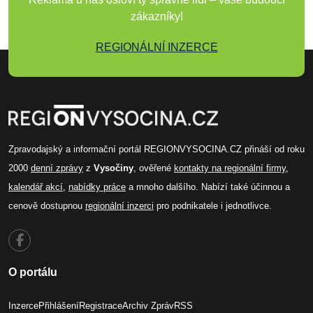
zákazníky!
REGIONÁLNÍ INZERCE
Zpravodajský a informační portál REGIONVYSOCINA.CZ přináší od roku
2000
denní zprávy
z
Vysočiny
, ověřené
kontakty na regionální firmy
,
kalendář akcí
,
nabídky práce
a mnoho dalšího. Nabízí také účinnou a
cenově dostupnou
regionální inzerci
pro podnikatele i jednotlivce.
O portálu
Inzerce
Přihlášení
Registrace
Archiv Zpráv
RSS