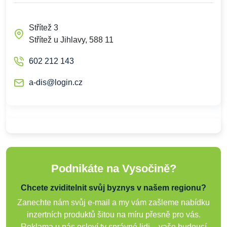
Střítež 3
Střítež u Jihlavy, 588 11
602 212 143
a-dis@login.cz
Podnikáte na Vysočině?
Chcete zviditelnit svůj byznys v našem regionu?
Zanechte nám svůj e-mail a my vám zašleme nabídku
inzertních produktů šitou na míru přesně pro vás.
Reklama u nás osloví ty správné lidi – vaše budoucí