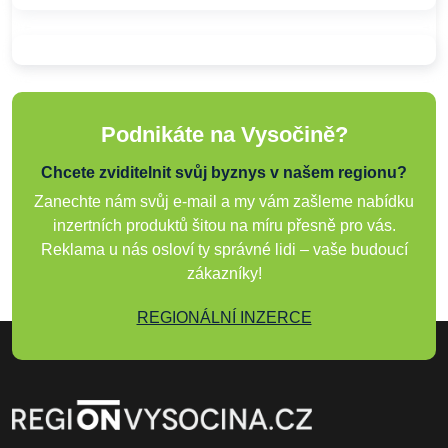
Podnikáte na Vysočině?
Chcete zviditelnit svůj byznys v našem regionu?
Zanechte nám svůj e-mail a my vám zašleme nabídku
inzertních produktů šitou na míru přesně pro vás.
Reklama u nás osloví ty správné lidi – vaše budoucí
zákazníky!
REGIONÁLNÍ INZERCE