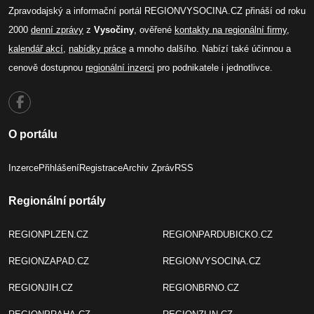
Zpravodajský a informační portál REGIONVYSOCINA.CZ přináší od roku
2000
denní zprávy
z
Vysočiny
, ověřené
kontakty na regionální firmy
,
kalendář akcí
,
nabídky práce
a mnoho dalšího. Nabízí také účinnou a
cenově dostupnou
regionální inzerci
pro podnikatele i jednotlivce.
O portálu
Inzerce
Přihlášení
Registrace
Archiv Zpráv
RSS
Regionální portály
REGIONPLZEN.CZ
REGIONPARDUBICKO.CZ
REGIONZAPAD.CZ
REGIONVYSOCINA.CZ
REGIONJIH.CZ
REGIONBRNO.CZ