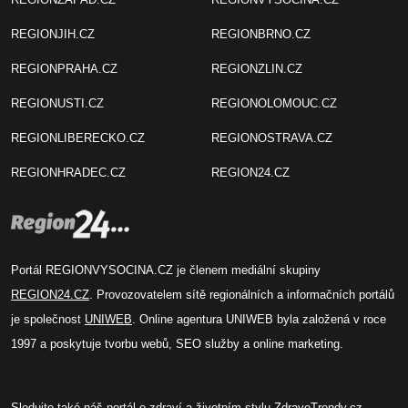
REGIONJIH.CZ
REGIONBRNO.CZ
REGIONPRAHA.CZ
REGIONZLIN.CZ
REGIONUSTI.CZ
REGIONOLOMOUC.CZ
REGIONLIBERECKO.CZ
REGIONOSTRAVA.CZ
REGIONHRADEC.CZ
REGION24.CZ
Portál REGIONVYSOCINA.CZ je členem mediální skupiny
REGION24.CZ
. Provozovatelem sítě regionálních a informačních portálů
je společnost
UNIWEB
. Online agentura UNIWEB byla založená v roce
1997 a poskytuje tvorbu webů, SEO služby a online marketing.
Sledujte také náš
portál o zdraví
a životním stylu
ZdraveTrendy.cz
.