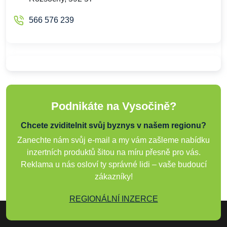
566 576 239
Podnikáte na Vysočině?
Chcete zviditelnit svůj byznys v našem regionu?
Zanechte nám svůj e-mail a my vám zašleme nabídku
inzertních produktů šitou na míru přesně pro vás.
Reklama u nás osloví ty správné lidi – vaše budoucí
zákazníky!
REGIONÁLNÍ INZERCE