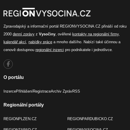
Zpravodajský a informační portál REGIONVYSOCINA.CZ přináší od roku
2000
denní zprávy
z
Vysočiny
, ověřené
kontakty na regionální firmy
,
kalendář akcí
,
nabídky práce
a mnoho dalšího. Nabízí také účinnou a
cenově dostupnou
regionální inzerci
pro podnikatele i jednotlivce.
O portálu
Inzerce
Přihlášení
Registrace
Archiv Zpráv
RSS
Regionální portály
REGIONPLZEN.CZ
REGIONPARDUBICKO.CZ
REGIONZAPAD.CZ
REGIONVYSOCINA.CZ