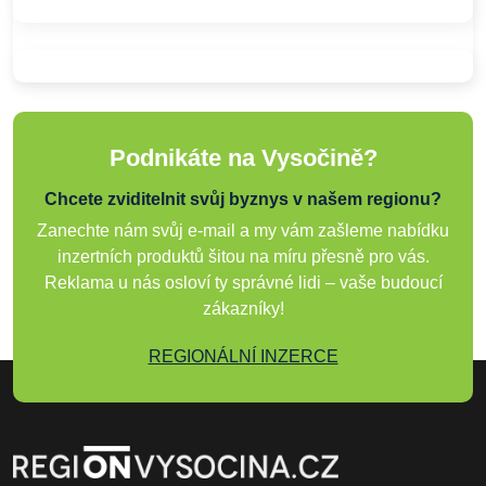
Podnikáte na Vysočině?
Chcete zviditelnit svůj byznys v našem regionu?
Zanechte nám svůj e-mail a my vám zašleme nabídku
inzertních produktů šitou na míru přesně pro vás.
Reklama u nás osloví ty správné lidi – vaše budoucí
zákazníky!
REGIONÁLNÍ INZERCE