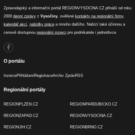
Zpravodajský a informační portál REGIONVYSOCINA.CZ přináší od roku
2000
denní zprávy
z
Vysočiny
, ověřené
kontakty na regionální firmy
,
kalendář akcí
,
nabídky práce
a mnoho dalšího. Nabízí také účinnou a
cenově dostupnou
regionální inzerci
pro podnikatele i jednotlivce.
O portálu
Inzerce
Přihlášení
Registrace
Archiv Zpráv
RSS
Regionální portály
REGIONPLZEN.CZ
REGIONPARDUBICKO.CZ
REGIONZAPAD.CZ
REGIONVYSOCINA.CZ
REGIONJIH.CZ
REGIONBRNO.CZ