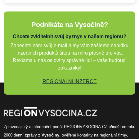
Podnikáte na Vysočině?
Chcete zviditelnit svůj byznys v našem regionu?
Zanechte nám svůj e-mail a my vám zašleme nabídku
inzertních produktů šitou na míru přesně pro vás.
Reklama u nás osloví ty správné lidi – vaše budoucí
zákazníky!
REGIONÁLNÍ INZERCE
Zpravodajský a informační portál REGIONVYSOCINA.CZ přináší od roku
2000
denní zprávy
z
Vysočiny
, ověřené
kontakty na regionální firmy
,