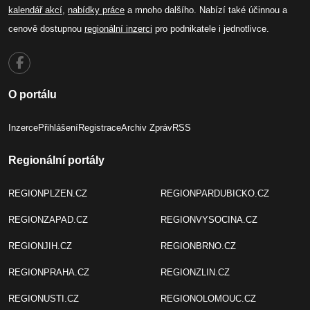
kalendář akcí
,
nabídky práce
a mnoho dalšího. Nabízí také účinnou a
cenově dostupnou
regionální inzerci
pro podnikatele i jednotlivce.
O portálu
Inzerce
Přihlášení
Registrace
Archiv Zpráv
RSS
Regionální portály
REGIONPLZEN.CZ
REGIONPARDUBICKO.CZ
REGIONZAPAD.CZ
REGIONVYSOCINA.CZ
REGIONJIH.CZ
REGIONBRNO.CZ
REGIONPRAHA.CZ
REGIONZLIN.CZ
REGIONUSTI.CZ
REGIONOLOMOUC.CZ