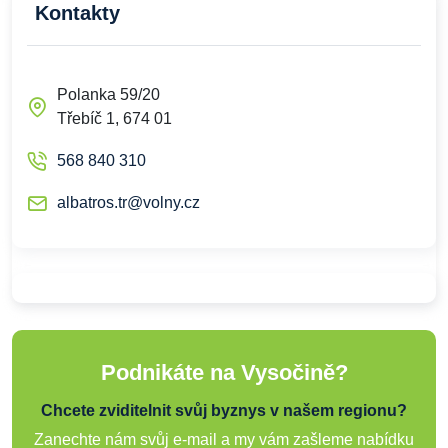
Kontakty
Polanka 59/20
Třebíč 1, 674 01
568 840 310
albatros.tr@volny.cz
Podnikáte na Vysočině?
Chcete zviditelnit svůj byznys v našem regionu?
Zanechte nám svůj e-mail a my vám zašleme nabídku