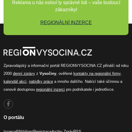
Reklama u nás osloví ty správné lidi – vaše budoucí
zákazníky!
REGIONÁLNÍ INZERCE
Zpravodajský a informační portál REGIONVYSOCINA.CZ přináší od roku
2000
denní zprávy
z
Vysočiny
, ověřené
kontakty na regionální firmy
,
kalendář akcí
,
nabídky práce
a mnoho dalšího. Nabízí také účinnou a
cenově dostupnou
regionální inzerci
pro podnikatele i jednotlivce.
O portálu
Inzerce
Přihlášení
Registrace
Archiv Zpráv
RSS