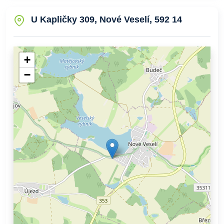
U Kapličky 309, Nové Veselí, 592 14
+
−