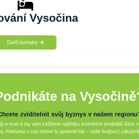
ování Vysočina
Další kontakty
Podnikáte na Vysočině
Chcete zviditelnit svůj byznys v našem regionu
j e-mail a my vám zašleme nabídku inzertních produktů šitou n
s. Reklama u nás osloví ty správné lidi – vaše budoucí zákazní