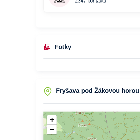
2347 kontaktů
Fotky
Fryšava pod Žákovou horou 
+
−