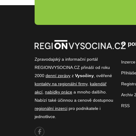
O po
Zpravodajský a informační portál
Inzerce
REGIONVYSOCINA.CZ přináší od roku
Přihláš
2000
denní zprávy
z
Vysočiny
, ověřené
kontakty na regionální firmy
,
kalendář
Registr
akcí
,
nabídky práce
a mnoho dalšího.
Archiv 
Nabízí také účinnou a cenově dostupnou
RSS
regionální inzerci
pro podnikatele i
jednotlivce.