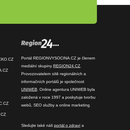
Portál REGIONVYSOCINA.CZ je členem
CKO.CZ
mediální skupiny
REGION24.CZ
.
A.CZ
Provozovatelem sítě regionálních a
informačních portálů je společnost
UNIWEB
. Online agentura UNIWEB byla
založená v roce 1997 a poskytuje tvorbu
C.CZ
webů, SEO služby a online marketing.
.CZ
Sledujte také náš
portál o zdraví
a