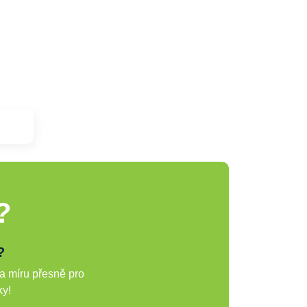
?
?
a míru přesně pro
ky!