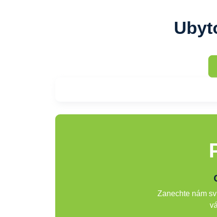
Ubyt
Zanechte nám svů
vá