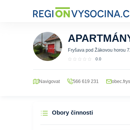
APARTMÁNY
Fryšava pod Žákovou horou 7
0.0
Navigovat
566 619 231
obec.fry
Obory činnosti