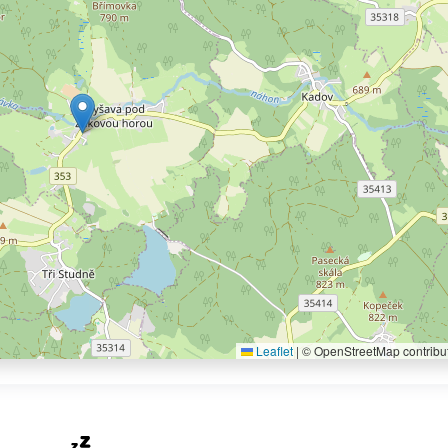
Leaflet
|
© OpenStreetMap contribu