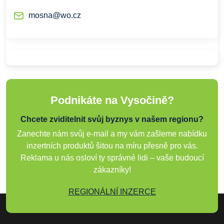
mosna@wo.cz
Podnikáte na Vysočině?
Chcete zviditelnit svůj byznys v našem regionu?
Zanechte nám svůj e-mail a my vám zašleme nabídku
inzertních produktů šitou na míru přesně pro vás.
Reklama u nás osloví ty správné lidi – vaše budoucí
zákazníky!
REGIONÁLNÍ INZERCE