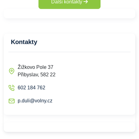
Další kontakty
Kontakty
Žižkovo Pole 37
Přibyslav, 582 22
602 184 762
p.duli@volny.cz