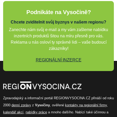
Podnikáte na Vysočině?
Chcete zviditelnit svůj byznys v našem regionu?
Zanechte nám svůj e-mail a my vám zašleme nabídku
inzertních produktů šitou na míru přesně pro vás.
Reklama u nás osloví ty správné lidi – vaše budoucí
zákazníky!
REGIONÁLNÍ INZERCE
Zpravodajský a informační portál REGIONVYSOCINA.CZ přináší od roku
2000
denní zprávy
z
Vysočiny
, ověřené
kontakty na regionální firmy
,
kalendář akcí
,
nabídky práce
a mnoho dalšího. Nabízí také účinnou a