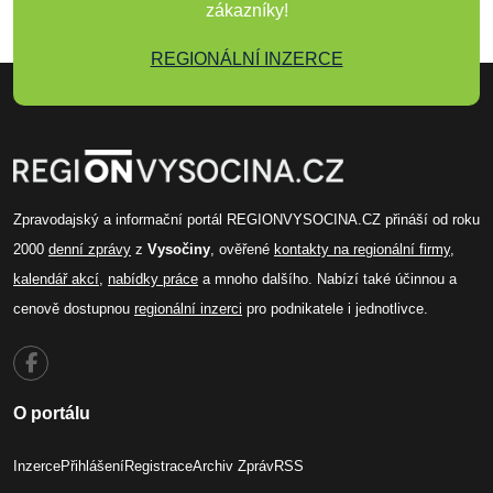
zákazníky!
REGIONÁLNÍ INZERCE
Zpravodajský a informační portál REGIONVYSOCINA.CZ přináší od roku
2000
denní zprávy
z
Vysočiny
, ověřené
kontakty na regionální firmy
,
kalendář akcí
,
nabídky práce
a mnoho dalšího. Nabízí také účinnou a
cenově dostupnou
regionální inzerci
pro podnikatele i jednotlivce.
O portálu
Inzerce
Přihlášení
Registrace
Archiv Zpráv
RSS