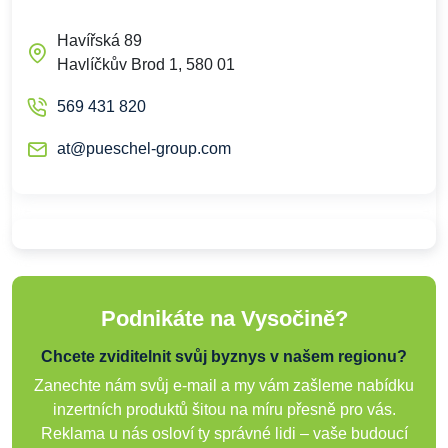
Havířská 89
Havlíčkův Brod 1, 580 01
569 431 820
at@pueschel-group.com
Podnikáte na Vysočině?
Chcete zviditelnit svůj byznys v našem regionu?
Zanechte nám svůj e-mail a my vám zašleme nabídku
inzertních produktů šitou na míru přesně pro vás.
Reklama u nás osloví ty správné lidi – vaše budoucí