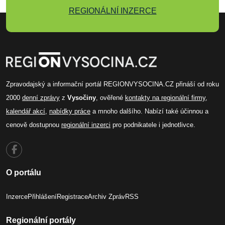
REGIONÁLNÍ INZERCE
Zpravodajský a informační portál REGIONVYSOCINA.CZ přináší od roku
2000
denní zprávy
z
Vysočiny
, ověřené
kontakty na regionální firmy
,
kalendář akcí
,
nabídky práce
a mnoho dalšího. Nabízí také účinnou a
cenově dostupnou
regionální inzerci
pro podnikatele i jednotlivce.
O portálu
Inzerce
Přihlášení
Registrace
Archiv Zpráv
RSS
Regionální portály