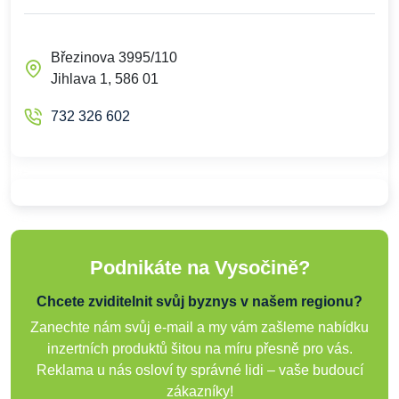
Březinova 3995/110
Jihlava 1, 586 01
732 326 602
Podnikáte na Vysočině?
Chcete zviditelnit svůj byznys v našem regionu?
Zanechte nám svůj e-mail a my vám zašleme nabídku
inzertních produktů šitou na míru přesně pro vás.
Reklama u nás osloví ty správné lidi – vaše budoucí
zákazníky!