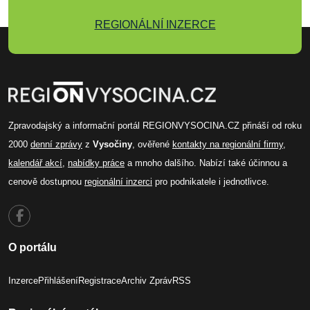
REGIONÁLNÍ INZERCE
Zpravodajský a informační portál REGIONVYSOCINA.CZ přináší od roku
2000
denní zprávy
z
Vysočiny
, ověřené
kontakty na regionální firmy
,
kalendář akcí
,
nabídky práce
a mnoho dalšího. Nabízí také účinnou a
cenově dostupnou
regionální inzerci
pro podnikatele i jednotlivce.
O portálu
Inzerce
Přihlášení
Registrace
Archiv Zpráv
RSS