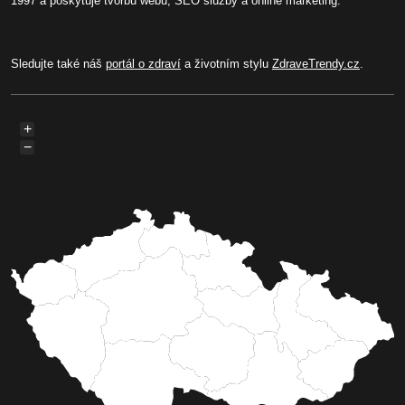
1997 a poskytuje tvorbu webů, SEO služby a online marketing.
Sledujte také náš
portál o zdraví
a životním stylu
ZdraveTrendy.cz
.
+
−