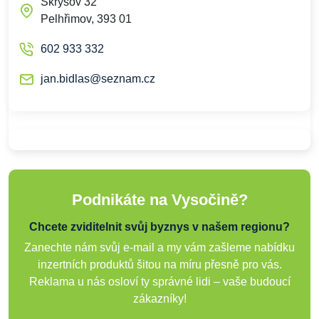
Skrýšov 32
Pelhřimov, 393 01
602 933 332
jan.bidlas@seznam.cz
Podnikáte na Vysočině?
Chcete zviditelnit svůj byznys v našem regionu?
Zanechte nám svůj e-mail a my vám zašleme nabídku
inzertních produktů šitou na míru přesně pro vás.
Reklama u nás osloví ty správné lidi – vaše budoucí
zákazníky!