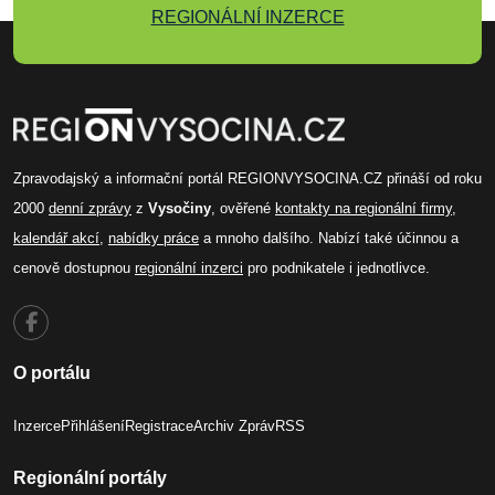
REGIONÁLNÍ INZERCE
Zpravodajský a informační portál REGIONVYSOCINA.CZ přináší od roku
2000
denní zprávy
z
Vysočiny
, ověřené
kontakty na regionální firmy
,
kalendář akcí
,
nabídky práce
a mnoho dalšího. Nabízí také účinnou a
cenově dostupnou
regionální inzerci
pro podnikatele i jednotlivce.
O portálu
Inzerce
Přihlášení
Registrace
Archiv Zpráv
RSS
Regionální portály