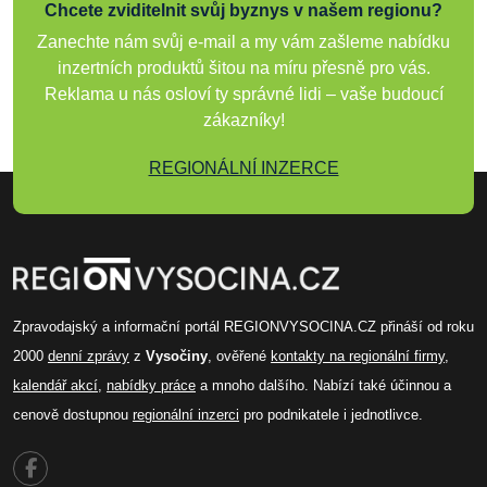
Chcete zviditelnit svůj byznys v našem regionu?
Zanechte nám svůj e-mail a my vám zašleme nabídku
inzertních produktů šitou na míru přesně pro vás.
Reklama u nás osloví ty správné lidi – vaše budoucí
zákazníky!
REGIONÁLNÍ INZERCE
Zpravodajský a informační portál REGIONVYSOCINA.CZ přináší od roku
2000
denní zprávy
z
Vysočiny
, ověřené
kontakty na regionální firmy
,
kalendář akcí
,
nabídky práce
a mnoho dalšího. Nabízí také účinnou a
cenově dostupnou
regionální inzerci
pro podnikatele i jednotlivce.