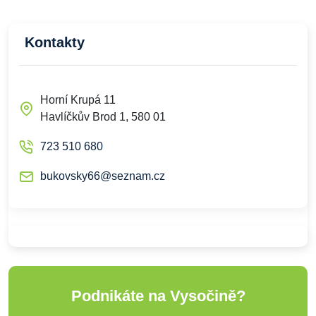
Kontakty
Horní Krupá 11
Havlíčkův Brod 1, 580 01
723 510 680
bukovsky66@seznam.cz
Podnikáte na Vysočině?