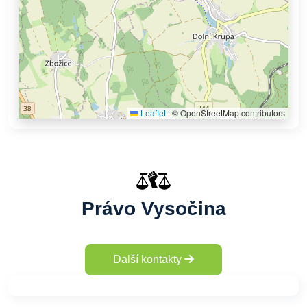
Leaflet
|
© OpenStreetMap contributors
Právo Vysočina
Další kontakty