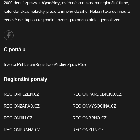
2000
denní zprávy
z
Vysočiny
, ověřené
kontakty na regionální firmy
,
kalendář akcí
,
nabídky práce
a mnoho dalšího. Nabízí také účinnou a
cenově dostupnou
regionální inzerci
pro podnikatele i jednotlivce.
O portálu
Inzerce
Přihlášení
Registrace
Archiv Zpráv
RSS
Regionální portály
REGIONPLZEN.CZ
REGIONPARDUBICKO.CZ
REGIONZAPAD.CZ
REGIONVYSOCINA.CZ
REGIONJIH.CZ
REGIONBRNO.CZ
REGIONPRAHA.CZ
REGIONZLIN.CZ