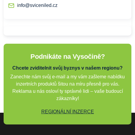
info@sviceniled.cz
Podnikáte na Vysočině?
Chcete zviditelnit svůj byznys v našem regionu?
Zanechte nám svůj e-mail a my vám zašleme nabídku
inzertních produktů šitou na míru přesně pro vás.
Reklama u nás osloví ty správné lidi – vaše budoucí
zákazníky!
REGIONÁLNÍ INZERCE