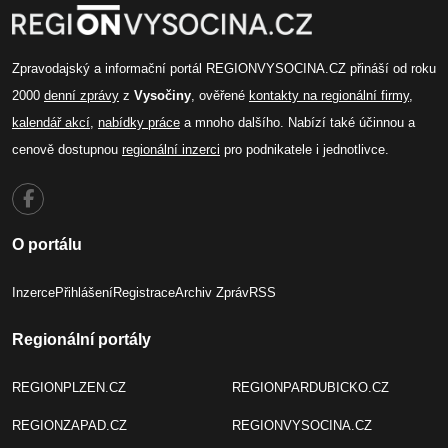
Zpravodajský a informační portál REGIONVYSOCINA.CZ přináší od roku
2000
denní zprávy
z
Vysočiny
, ověřené
kontakty na regionální firmy
,
kalendář akcí
,
nabídky práce
a mnoho dalšího. Nabízí také účinnou a
cenově dostupnou
regionální inzerci
pro podnikatele i jednotlivce.
O portálu
Inzerce
Přihlášení
Registrace
Archiv Zpráv
RSS
Regionální portály
REGIONPLZEN.CZ
REGIONPARDUBICKO.CZ
REGIONZAPAD.CZ
REGIONVYSOCINA.CZ