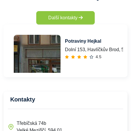
Další kontakty
Potraviny Hejkal
Dolní 153, Havlíčkův Brod, 580
4.5
Kontakty
Třebíčská 74b
Velké Meziříčí, 594 01