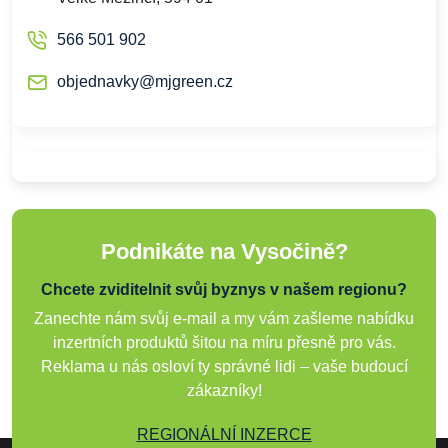
566 501 902
objednavky@mjgreen.cz
Podnikáte na Vysočině?
Chcete zviditelnit svůj byznys v našem regionu?
Zanechte nám svůj e-mail a my vám zašleme nabídku
inzertních produktů šitou na míru přesně pro vás.
Reklama u nás osloví ty správné lidi – vaše budoucí
zákazníky!
REGIONÁLNÍ INZERCE