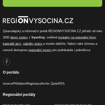
Zpravodajský a informační portál REGIONVYSOCINA.CZ přináší od roku
2000
denní zprávy
z
Vysočiny
, ověřené
kontakty na regionální firmy
,
kalendář akcí
,
nabídky práce
a mnoho dalšího. Nabízí také účinnou a
cenově dostupnou
regionální inzerci
pro podnikatele i jednotlivce.
O portálu
Inzerce
Přihlášení
Registrace
Archiv Zpráv
RSS
Regionální portály