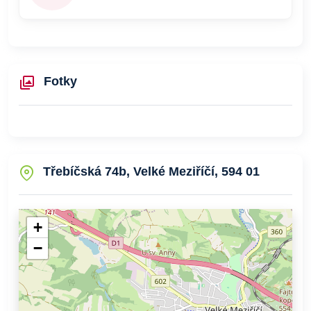
Fotky
Třebíčská 74b, Velké Meziříčí, 594 01
+
−