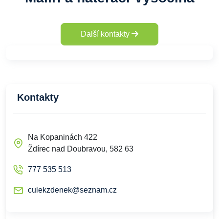
Další kontakty
Kontakty
Na Kopaninách 422
Ždírec nad Doubravou, 582 63
777 535 513
culekzdenek@seznam.cz