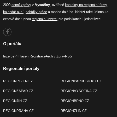
2000
denní zprávy
z
Vysočiny
, ověřené
kontakty na regionální firmy
,
kalendář akcí
,
nabídky práce
a mnoho dalšího. Nabízí také účinnou a
cenově dostupnou
regionální inzerci
pro podnikatele i jednotlivce.
O portálu
Inzerce
Přihlášení
Registrace
Archiv Zpráv
RSS
Regionální portály
REGIONPLZEN.CZ
REGIONPARDUBICKO.CZ
REGIONZAPAD.CZ
REGIONVYSOCINA.CZ
REGIONJIH.CZ
REGIONBRNO.CZ
REGIONPRAHA.CZ
REGIONZLIN.CZ