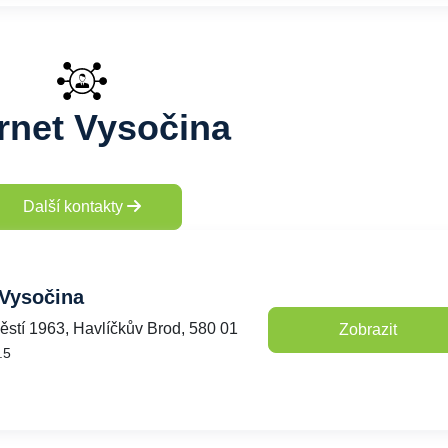
ernet Vysočina
Další kontakty
 Vysočina
stí 1963, Havlíčkův Brod, 580 01
Zobrazit
.5