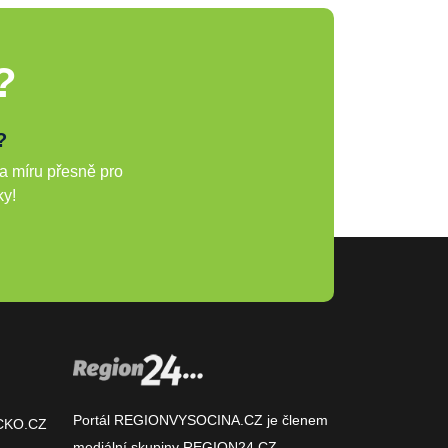
?
?
a míru přesně pro
ky!
Portál REGIONVYSOCINA.CZ je členem
CKO.CZ
mediální skupiny
REGION24.CZ
.