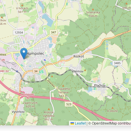
Leaflet
|
© OpenStreetMap contribu