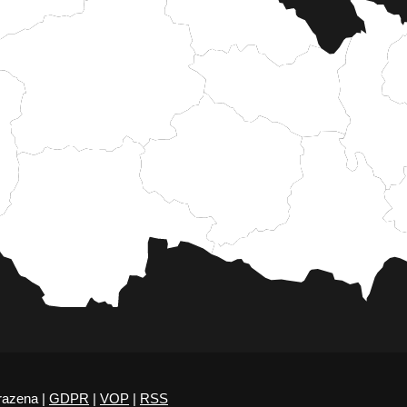
razena |
GDPR
|
VOP
|
RSS