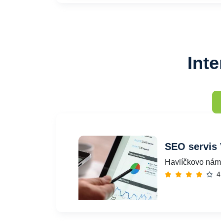
Int
SEO servis
Havlíčkovo námě
4