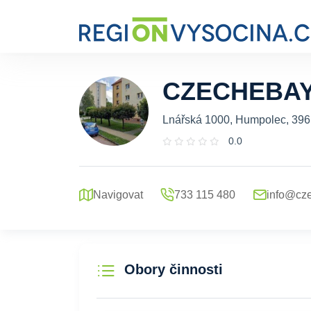
CZECHEBAY
Lnářská 1000, Humpolec, 396
0.0
Navigovat
733 115 480
info@cz
Obory činnosti