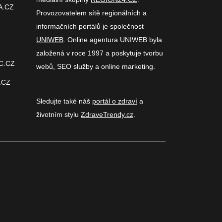
A.CZ
Provozovatelem sítě regionálních a
informačních portálů je společnost
UNIWEB
. Online agentura UNIWEB byla
založená v roce 1997 a poskytuje tvorbu
C.CZ
webů, SEO služby a online marketing.
.CZ
Sledujte také náš
portál o zdraví
a
životním stylu
ZdraveTrendy.cz
.