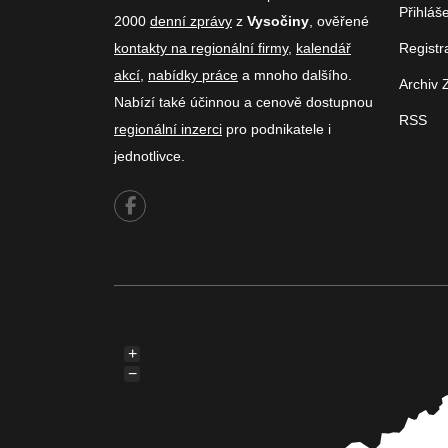
Přihláš
2000
denní zprávy
z
Vysočiny
, ověřené
kontakty na regionální firmy
,
kalendář
Registr
akcí
,
nabídky práce
a mnoho dalšího.
Archiv 
Nabízí také účinnou a cenově dostupnou
RSS
regionální inzerci
pro podnikatele i
jednotlivce.
+
−