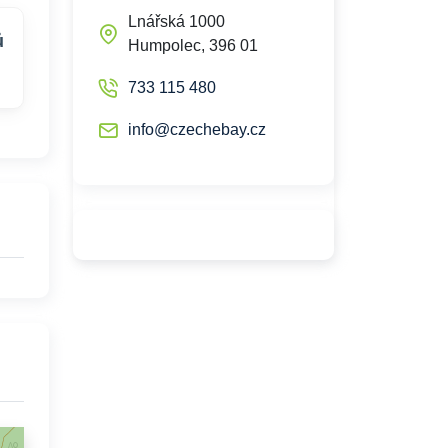
Lnářská 1000
ů
Humpolec, 396 01
733 115 480
info@czechebay.cz