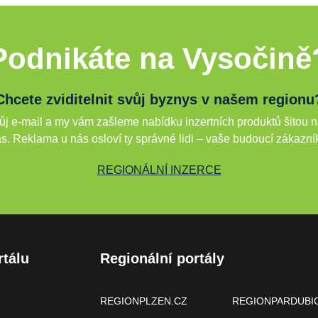
Podnikáte na Vysočině
Chcete zviditelnit svůj byznys v našem regionu
j e-mail a my vám zašleme nabídku inzertních produktů šitou n
s. Reklama u nás osloví ty správné lidi – vaše budoucí zákazní
REGIONÁLNÍ INZERCE
rtálu
Regionální portály
REGIONPLZEN.CZ
REGIONPARDUBI