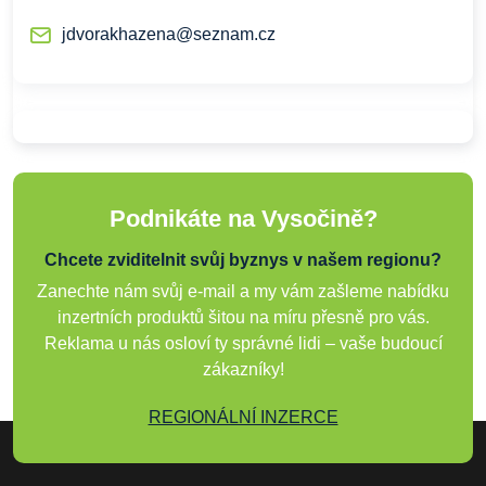
jdvorakhazena@seznam.cz
Podnikáte na Vysočině?
Chcete zviditelnit svůj byznys v našem regionu?
Zanechte nám svůj e-mail a my vám zašleme nabídku
inzertních produktů šitou na míru přesně pro vás.
Reklama u nás osloví ty správné lidi – vaše budoucí
zákazníky!
REGIONÁLNÍ INZERCE