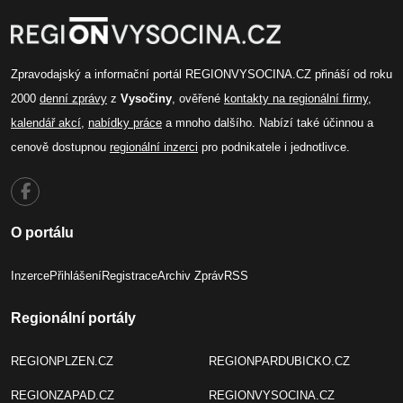
Zpravodajský a informační portál REGIONVYSOCINA.CZ přináší od roku
2000
denní zprávy
z
Vysočiny
, ověřené
kontakty na regionální firmy
,
kalendář akcí
,
nabídky práce
a mnoho dalšího. Nabízí také účinnou a
cenově dostupnou
regionální inzerci
pro podnikatele i jednotlivce.
O portálu
Inzerce
Přihlášení
Registrace
Archiv Zpráv
RSS
Regionální portály
REGIONPLZEN.CZ
REGIONPARDUBICKO.CZ
REGIONZAPAD.CZ
REGIONVYSOCINA.CZ