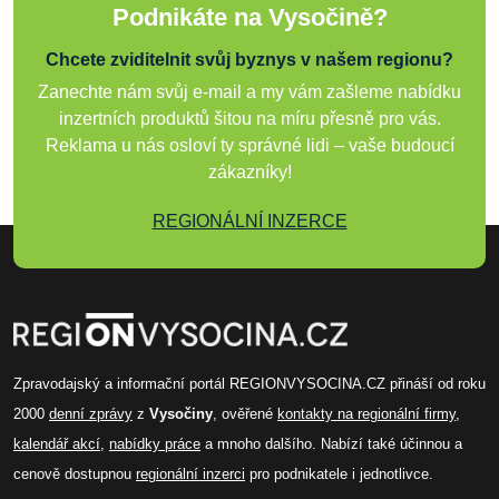
Podnikáte na Vysočině?
Chcete zviditelnit svůj byznys v našem regionu?
Zanechte nám svůj e-mail a my vám zašleme nabídku
inzertních produktů šitou na míru přesně pro vás.
Reklama u nás osloví ty správné lidi – vaše budoucí
zákazníky!
REGIONÁLNÍ INZERCE
Zpravodajský a informační portál REGIONVYSOCINA.CZ přináší od roku
2000
denní zprávy
z
Vysočiny
, ověřené
kontakty na regionální firmy
,
kalendář akcí
,
nabídky práce
a mnoho dalšího. Nabízí také účinnou a
cenově dostupnou
regionální inzerci
pro podnikatele i jednotlivce.