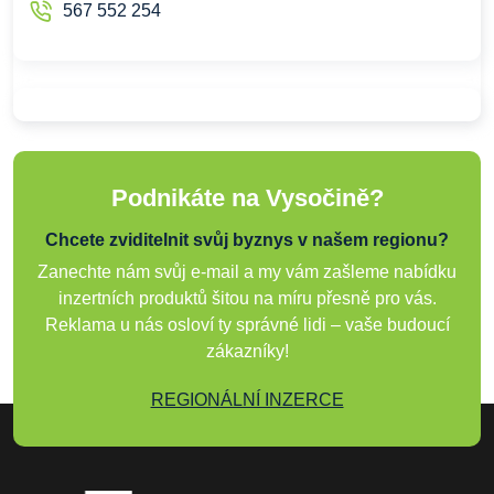
567 552 254
Podnikáte na Vysočině?
Chcete zviditelnit svůj byznys v našem regionu?
Zanechte nám svůj e-mail a my vám zašleme nabídku
inzertních produktů šitou na míru přesně pro vás.
Reklama u nás osloví ty správné lidi – vaše budoucí
zákazníky!
REGIONÁLNÍ INZERCE