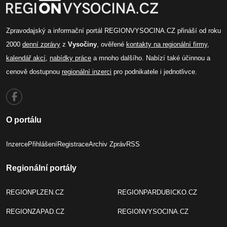
Zpravodajský a informační portál REGIONVYSOCINA.CZ přináší od roku
2000
denní zprávy
z
Vysočiny
, ověřené
kontakty na regionální firmy
,
kalendář akcí
,
nabídky práce
a mnoho dalšího. Nabízí také účinnou a
cenově dostupnou
regionální inzerci
pro podnikatele i jednotlivce.
O portálu
Inzerce
Přihlášení
Registrace
Archiv Zpráv
RSS
Regionální portály
REGIONPLZEN.CZ
REGIONPARDUBICKO.CZ
REGIONZAPAD.CZ
REGIONVYSOCINA.CZ