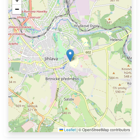
−
Leaflet
|
© OpenStreetMap contributors